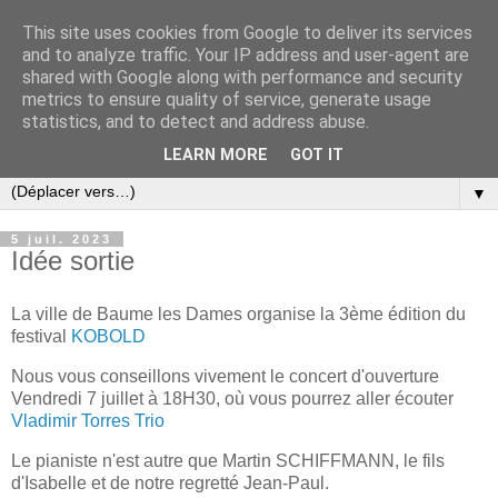
This site uses cookies from Google to deliver its services
and to analyze traffic. Your IP address and user-agent are
shared with Google along with performance and security
metrics to ensure quality of service, generate usage
statistics, and to detect and address abuse.
LEARN MORE
GOT IT
▼
5 juil. 2023
Idée sortie
La ville de Baume les Dames organise la 3ème édition du
festival
KOBOLD
Nous vous conseillons vivement le concert d'ouverture
Vendredi 7 juillet à 18H30, où vous pourrez aller écouter
Vladimir Torres Trio
Le pianiste n'est autre que Martin SCHIFFMANN, le fils
d'Isabelle et de notre regretté Jean-Paul.