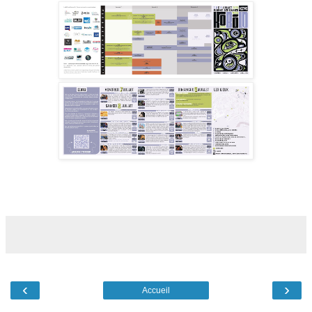
‹
›
Accueil