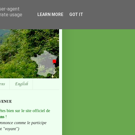
user-agent
erate usage
LEARN MORE
GOT IT
ens
English
VENUE
tes bien sur le site officiel de
ans
!
rononce comme le participe
nt "voyant")