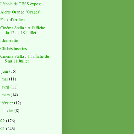
L'école de TESS expose
Alerte Orange "Orages"
Feux d'artifice
Cinéma Stella : A l'affiche
du 12 au 18 Juillet
Idée sortie
Clichés insectes
Cinéma Stella : à l'affiche du
5 au 11 Juillet
juin
(15)
►
mai
(11)
►
avril
(11)
►
mars
(14)
►
février
(12)
►
janvier
(8)
►
022
(176)
021
(246)