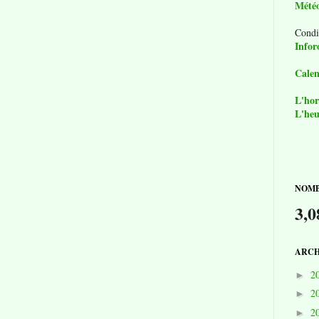
Mété
Condi
Infor
Calen
L'hor
L'heu
NOMB
3,0
ARCH
2
►
2
►
2
►