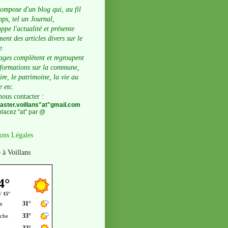
compose d'un blog qui, au fil
ps, tel un Journal,
ppe l'actualité et présente
ent des articles divers sur le
e.
ages complètent et regroupent
nformations sur la commune,
oire, le patrimoine, la vie au
e etc.
nous contacter
:
ster.voillans"at"gmail.com
lacez "at" par @
ons Légales
 à Voillans