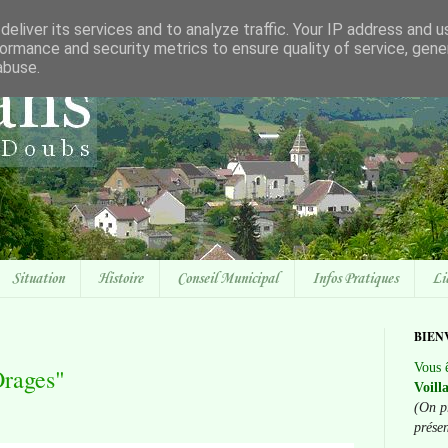
eliver its services and to analyze traffic. Your IP address and 
ormance and security metrics to ensure quality of service, gen
abuse.
Situation
Histoire
Conseil Municipal
Infos Pratiques
Li
BIEN
Vous ê
Orages"
Voill
(On p
prése