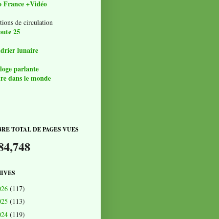
o France +Vidéo
tions de circulation
oute 25
drier lunaire
loge parlante
re dans le monde
RE TOTAL DE PAGES VUES
84,748
IVES
026
(117)
025
(113)
024
(119)