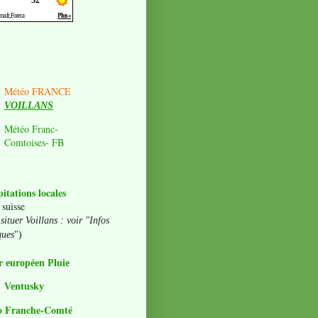
Météo FRANCE
VOILLANS
Météo Franc-
Comtoises- FB
pitations locales
 suisse
situer Voillans : voir "Infos
ques
")
 européen Pluie
Ventusky
o Franche-Comté