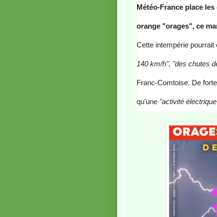
Météo-France place les 
orange "orages", ce mard
Cette intempérie pourrai
140 km/h", "d
es chutes de
Franc-Comtoise.
De forte
qu'une
"
activité électriqu