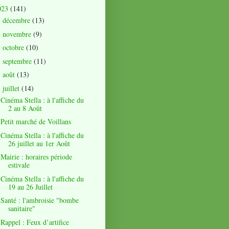
023
(141)
décembre
(13)
►
novembre
(9)
►
octobre
(10)
►
septembre
(11)
►
août
(13)
►
juillet
(14)
▼
Cinéma Stella : à l'affiche du
2 au 8 Août
Petit marché de Voillans
Cinéma Stella : à l'affiche du
26 juillet au 1er Août
Mairie : horaires période
estivale
Cinéma Stella : à l'affiche du
19 au 26 Juillet
Santé : l'ambroisie "bombe
sanitaire"
Rappel : Feux d’artifice