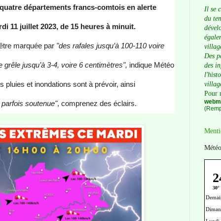
quatre départements francs-comtois en alerte
Il se 
du tem
i 11 juillet 2023, de 15 heures à minuit.
dévelo
égalem
t être marquée par
"des
rafales jusqu’à 100-110 voire
villag
Des p
 grêle jusqu’à 3-4, voire 6 centimètres",
indique Météo
des i
l'hist
s pluies et inondations sont à prévoir, ainsi
villag
Pour 
webma
e parfois soutenue"
, comprenez des éclairs.
(Remp
Menti
Météo