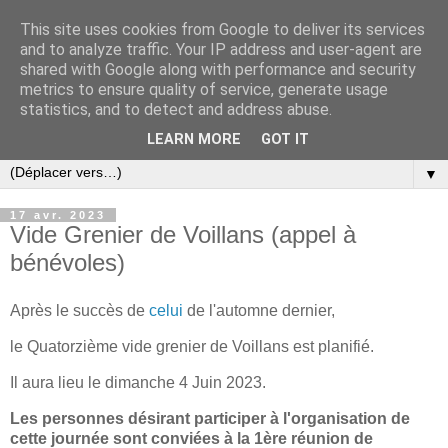
This site uses cookies from Google to deliver its services
and to analyze traffic. Your IP address and user-agent are
shared with Google along with performance and security
metrics to ensure quality of service, generate usage
statistics, and to detect and address abuse.
LEARN MORE
GOT IT
▼
17 avr. 2023
Vide Grenier de Voillans (appel à
bénévoles)
Après le succès de
celui
de l'automne dernier,
le Quatorzième vide grenier de Voillans est planifié.
Il aura lieu le dimanche 4 Juin 2023.
Les personnes désirant participer à l'organisation de
cette journée sont conviées à la 1ère réunion de