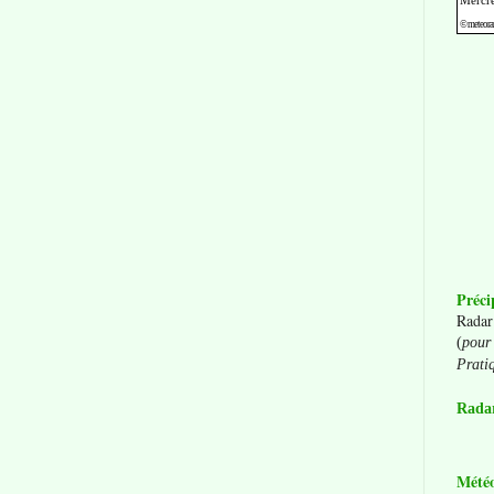
Préci
Radar
(
pour 
Prati
Radar
Mété