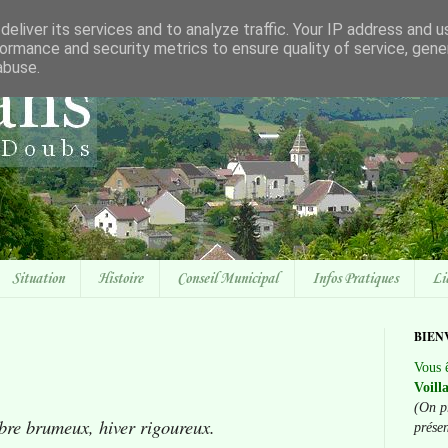
eliver its services and to analyze traffic. Your IP address and 
ormance and security metrics to ensure quality of service, gen
abuse.
Situation
Histoire
Conseil Municipal
Infos Pratiques
Li
BIEN
Vous ê
Voill
(On p
bre brumeux, hiver rigoureux.
prése