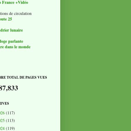
o France +Vidéo
tions de circulation
oute 25
drier lunaire
loge parlante
re dans le monde
RE TOTAL DE PAGES VUES
87,833
IVES
026
(117)
025
(113)
024
(119)