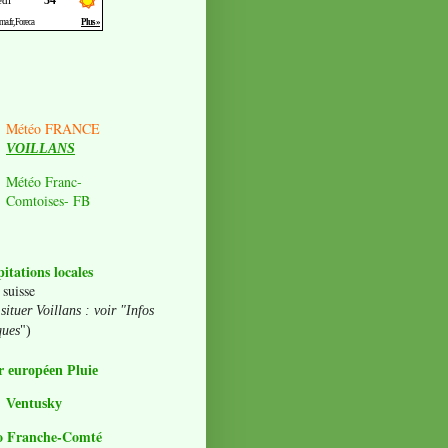
Météo FRANCE
VOILLANS
Météo Franc-
Comtoises- FB
pitations locales
 suisse
situer Voillans : voir "Infos
ques
")
 européen Pluie
Ventusky
o Franche-Comté