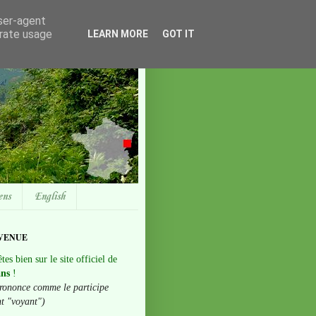
user-agent
erate usage
LEARN MORE
GOT IT
ens
English
VENUE
tes bien sur le site officiel de
ans
!
rononce comme le participe
nt "voyant")