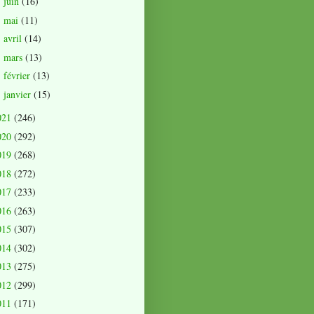
juin
(16)
►
mai
(11)
►
avril
(14)
►
mars
(13)
►
février
(13)
►
janvier
(15)
►
021
(246)
020
(292)
019
(268)
018
(272)
017
(233)
016
(263)
015
(307)
014
(302)
013
(275)
012
(299)
011
(171)