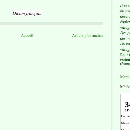
Il se 
du tem
Dicton français
dévelo
égalem
villag
Des p
Accueil
Article plus ancien
des i
l'hist
villag
Pour 
webma
(Remp
Menti
Météo