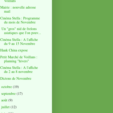
Voillans
Mairie : nouvelle adresse
mail
Cinéma Stella : Programme
du mois de Novembre
Un "gros" nid de frelons
asiatiques que l'on pouv...
Cinéma Stella : A l'affiche
du 9 au 15 Novembre
Hank China expose
Petit Marché de Voillans :
planning "hivers"
Cinéma Stella : A l'affiche
du 2 au 8 novembre
Dictons de Novembre
octobre
(19)
►
septembre
(17)
►
août
(9)
►
juillet
(12)
►