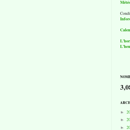
Mété
Condi
Infor
Calen
L'hor
L'heu
NOMB
3,0
ARCH
2
►
2
►
2
►