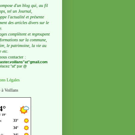
compose d'un blog qui, au fil
ps, tel un Journal,
ppe l'actualité et présente
ent des articles divers sur le
e.
ages complètent et regroupent
nformations sur la commune,
oire, le patrimoine, la vie au
e etc.
nous contacter
:
ster.voillans"at"gmail.com
lacez "at" par @
ons Légales
 à Voillans