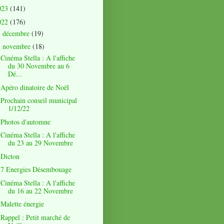
023
(141)
022
(176)
décembre
(19)
►
novembre
(18)
▼
Cinéma Stella : A l'affiche
du 30 Novembre au 6
Dé...
Apéro dinatoire de Noël
Prochain conseil municipal
1/12/22
Photos d'automne
Cinéma Stella : A l'affiche
du 23 au 29 Novembre
Dicton
7 Energies Désembouage
Cinéma Stella : A l'affiche
du 16 au 22 Novembre
Malette énergie
Rappel : Petit marché de