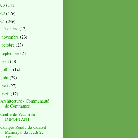
023
(141)
022
(176)
021
(246)
décembre
(12)
►
novembre
(23)
►
octobre
(23)
►
septembre
(21)
►
août
(18)
►
juillet
(14)
►
juin
(29)
►
mai
(27)
►
avril
(17)
▼
Architecture - Communauté
de Communes
Centre de Vaccination -
IMPORTANT
Compte-Rendu du Conseil
Municipal du Jeudi 22
Avri...