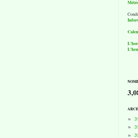
Mété
Condi
Infor
Calen
L'hor
L'heu
NOMB
3,0
ARCH
2
►
2
►
2
►