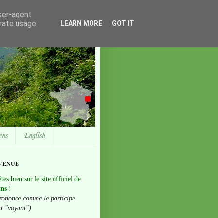
user-agent
erate usage
LEARN MORE
GOT IT
ens
English
VENUE
tes bien sur le site officiel de
ans
!
rononce comme le participe
nt "voyant")