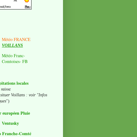
Météo FRANCE
VOILLANS
Météo Franc-
Comtoises- FB
pitations locales
 suisse
situer Voillans : voir "Infos
ques
")
 européen Pluie
Ventusky
o Franche-Comté