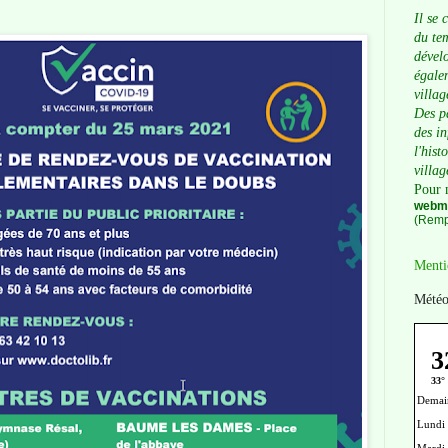
Il se 
du tem
dévelo
égalem
villag
Des p
des i
l'hist
villag
Pour 
webma
(Remp
Menti
Météo