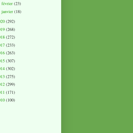
février
(23)
►
janvier
(18)
►
020
(292)
019
(268)
018
(272)
017
(233)
016
(263)
015
(307)
014
(302)
013
(275)
012
(299)
011
(171)
010
(100)