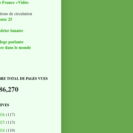
o France +Vidéo
tions de circulation
oute 25
drier lunaire
loge parlante
re dans le monde
RE TOTAL DE PAGES VUES
86,270
IVES
026
(117)
025
(113)
024
(119)