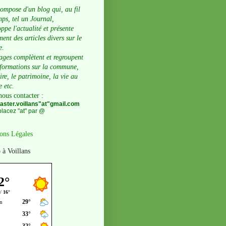
compose d'un blog qui, au fil
ps, tel un Journal,
ppe l'actualité et présente
ent des articles divers sur le
e.
ages complètent et regroupent
nformations sur la commune,
oire, le patrimoine, la vie au
e etc.
nous contacter
:
ster.voillans"at"gmail.com
lacez "at" par @
ons Légales
 à Voillans