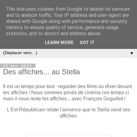
This site uses cookies from Google to deliver its services
and to analyze traffic. Your IP address and user-agent are
shared with Google along with performance and security
metrics to ensure quality of service, generate usage
statistics, and to detect and address abuse.
LEARN MORE
GOT IT
▼
20 avr. 2021
Des affiches... au Stella
Il est un temps pour tout : regarder des films ou rêver devant
les affiches ! Nous sommes privés de cinéma ces temps-ci
mais il nous reste les affiches... avec François Goguillot !
L'Est Républicain relate l'annonce que le Stella vend ses
affiches.