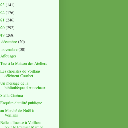
023
(141)
022
(176)
021
(246)
020
(292)
019
(268)
décembre
(20)
►
novembre
(30)
▼
Affouages
Tess à la Maison des Ateliers
Les choristes de Voillans
célèbrent Courbet
Un message de la
bibliothèque d'Autechaux
Stella Cinéma
Enquête d'utilité publique
au Marché de Noël à
Voillans
Belle affluence à Voillans
pour le Premier Marché