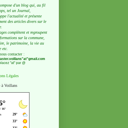
compose d'un blog qui, au fil
ps, tel un Journal,
ppe l'actualité et présente
ent des articles divers sur le
e.
ages complètent et regroupent
nformations sur la commune,
oire, le patrimoine, la vie au
e etc.
nous contacter
:
ster.voillans"at"gmail.com
lacez "at" par @
ons Légales
 à Voillans