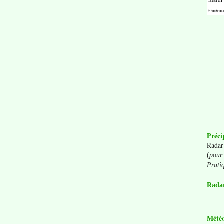
Préci
Radar
(
pour 
Prati
Radar
Mété