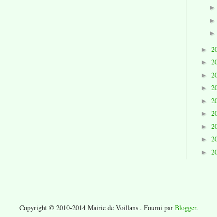
2
►
2
►
2
►
2
►
2
►
2
►
2
►
2
►
2
►
Copyright © 2010-2014 Mairie de Voillans . Fourni par
Blogger
.