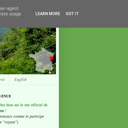
user-agent
erate usage
LEARN MORE
GOT IT
ens
English
VENUE
tes bien sur le site officiel de
ans
!
rononce comme le participe
nt "voyant")