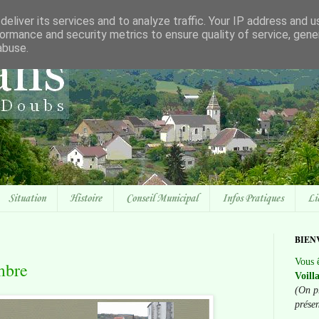
eliver its services and to analyze traffic. Your IP address and 
ormance and security metrics to ensure quality of service, gen
abuse.
Situation
Histoire
Conseil Municipal
Infos Pratiques
Li
BIEN
Vous ê
mbre
Voill
(On p
prése