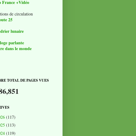
o France +Vidéo
tions de circulation
oute 25
drier lunaire
loge parlante
re dans le monde
RE TOTAL DE PAGES VUES
86,851
IVES
026
(117)
025
(113)
024
(119)