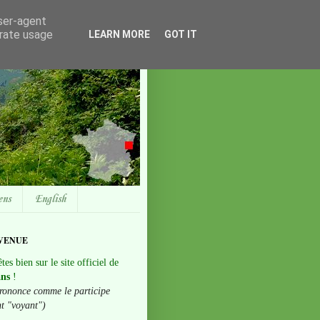
user-agent
erate usage
LEARN MORE
GOT IT
ens
English
VENUE
tes bien sur le site officiel de
ans
!
rononce comme le participe
nt "voyant")