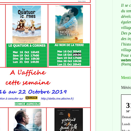
Il se 
du tem
dévelo
égalem
villag
Des p
des i
l'hist
villag
Pour 
webma
(Remp
Menti
Météo