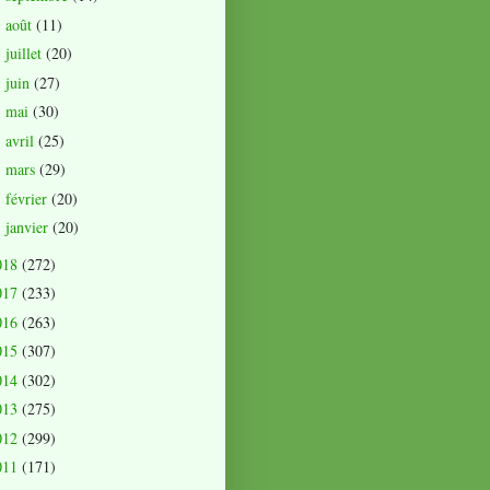
août
(11)
►
juillet
(20)
►
juin
(27)
►
mai
(30)
►
avril
(25)
►
mars
(29)
►
février
(20)
►
janvier
(20)
►
018
(272)
017
(233)
016
(263)
015
(307)
014
(302)
013
(275)
012
(299)
011
(171)