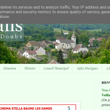
eliver its services and to analyze traffic. Your IP address and 
ormance and security metrics to ensure quality of service, gen
abuse.
Situation
Histoire
Conseil Municipal
Infos Pratiques
Li
BIEN
Vous ê
Voill
(On p
prése