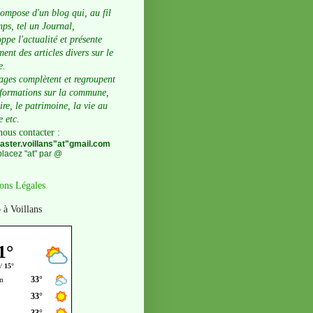
compose d'un blog qui, au fil
ps, tel un Journal,
ppe l'actualité et présente
ent des articles divers sur le
e.
ages complètent et regroupent
nformations sur la commune,
oire, le patrimoine, la vie au
e etc.
nous contacter
:
ster.voillans"at"gmail.com
lacez "at" par @
ons Légales
 à Voillans