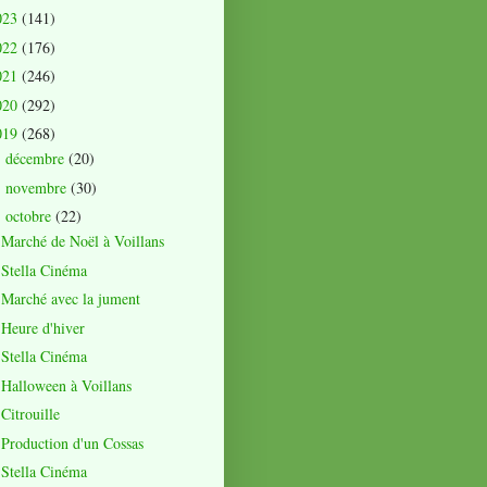
023
(141)
022
(176)
021
(246)
020
(292)
019
(268)
décembre
(20)
►
novembre
(30)
►
octobre
(22)
▼
Marché de Noël à Voillans
Stella Cinéma
Marché avec la jument
Heure d'hiver
Stella Cinéma
Halloween à Voillans
Citrouille
Production d'un Cossas
Stella Cinéma