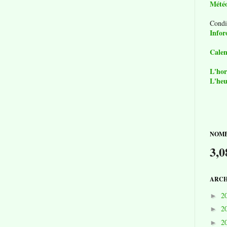
Mété
Condi
Infor
Calen
L'hor
L'heu
NOMB
3,0
ARCH
2
►
2
►
2
►