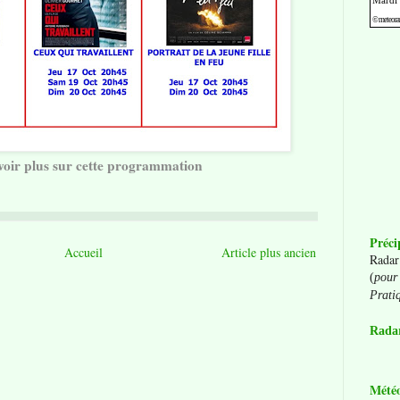
voir plus sur cette programmation
Préci
Accueil
Article plus ancien
Radar
(
pour 
Prati
Radar
Mété