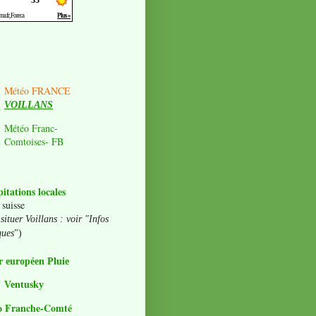
Météo FRANCE
VOILLANS
Météo Franc-
Comtoises- FB
pitations locales
 suisse
situer Voillans : voir "Infos
ques
")
 européen Pluie
Ventusky
o Franche-Comté