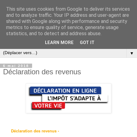
This site uses cookies from Google to deliver its services
and to analyze traffic. Your IP address and user-agent are
shared with Google along with performance and security
metrics to ensure quality of service, generate usage
statistics, and to detect and address abuse.
LEARN MORE
GOT IT
▼
6 mai 2018
Déclaration des revenus
Déclaration des revenus -