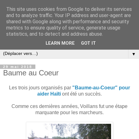
This site uses cookies from Google to deliver its services
and to analyze traffic. Your IP address and user-agent are
shared with Google along with performance and security
metrics to ensure quality of service, generate usage
statistics, and to detect and address abuse.
LEARN MORE
GOT IT
▼
29 mai 2018
Baume au Coeur
Les trois jours organisés par
"Baume-au-Coeur" pour
aider Haïti
ont été un succès.
Comme ces dernières années, Voillans fut une étape
marquante pour les marcheurs.