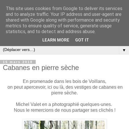
This site uses cookies from Google to deliver its services
and to analyze traffic. Your IP address and user-agent are
shared with Google along with performance and security
metrics to ensure quality of service, generate usage
statistics, and to detect and address abuse.
LEARN MORE
GOT IT
▼
15 mars 2018
Cabanes en pierre sèche
En promenade dans les bois de Voillans,
on peut apercevoir, ici ou là, des vestiges de cabanes en
pierre sèche.
Michel Valet en a photographié quelques-unes.
Nous le remercions de nous partager ses clichés !