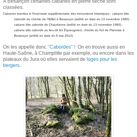
A Besançon certaines cabanes en pierre sèche sont
classées.
Cabanes inscrites à l'Inventaire supplémentaire des monuments historiques : cabane dite
caborde
du chemin de l'Œillet à Besançon (arrêté en date du 13 novembre 1980) ;
cabane dite
caborde
de Chaudanne (arrêté en date du 13 novembre 1980) ;
cabane dite
caborde
au lieu-dit les Équeugniers, chemin du fort de Planoise à
Besançon (arrêté en date du 6 mai 2013).
On les appelle donc "
Cabordes
" ! On en trouve aussi en
Haute-Saône, à Champlitte par exemple, ou encore dans les
plateaux du Jura où elles servaient de
loges pour les
bergers.