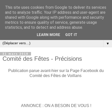
This site uses cookies from Google to deliver its services
and to analyze traffic. Your IP address and user-agent are
shared with Google along with performance and security
metrics to ensure quality of service, generate usage
statistics, and to detect and address abuse.
LEARN MORE
GOT IT
▼
31 mars 2018
Comité des Fêtes - Précisions
Publication parue avant-hier sur la Page Facebook du
Comité des Fêtes de Voillans
ANNONCE : ON A BESOIN DE VOUS !