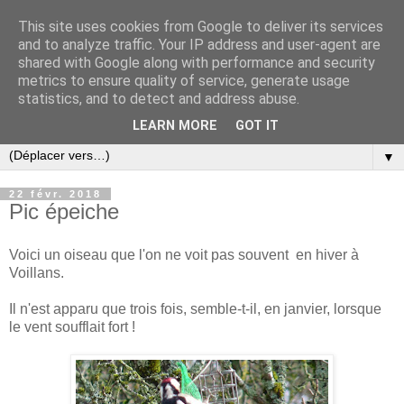
This site uses cookies from Google to deliver its services
and to analyze traffic. Your IP address and user-agent are
shared with Google along with performance and security
metrics to ensure quality of service, generate usage
statistics, and to detect and address abuse.
LEARN MORE
GOT IT
▼
22 févr. 2018
Pic épeiche
Voici un oiseau que l'on ne voit pas souvent en hiver à
Voillans.
Il n'est apparu que trois fois, semble-t-il, en janvier, lorsque
le vent soufflait fort !