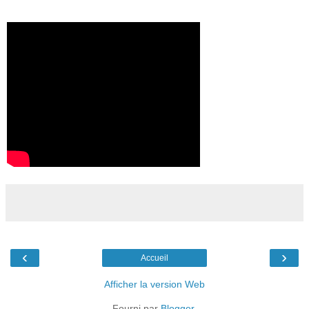
‹
›
Accueil
Afficher la version Web
Fourni par
Blogger
.