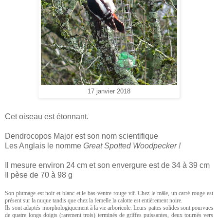
17 janvier 2018
Cet oiseau est étonnant.
Dendrocopos Major est son nom scientifique
Les Anglais le nomme
Great Spotted Woodpecker !
Il mesure environ 24 cm et son envergure est de 34 à 39 cm
Il pèse de 70 à 98 g
Son plumage est noir et blanc et le bas-ventre rouge vif. Chez le mâle, un carré rouge est
présent sur la nuque tandis que chez la femelle la calotte est entièrement noire.
Ils sont adaptés morphologiquement à la vie arboricole. Leurs pattes solides sont pourvues
de quatre longs doigts (rarement trois) terminés de griffes puissantes, deux tournés vers