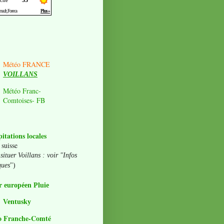
Météo FRANCE
VOILLANS
Météo Franc-
Comtoises- FB
pitations locales
 suisse
situer Voillans : voir "Infos
ques
")
 européen Pluie
Ventusky
o Franche-Comté