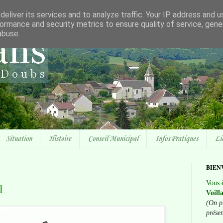
eliver its services and to analyze traffic. Your IP address and 
ormance and security metrics to ensure quality of service, gen
abuse.
Situation
Histoire
Conseil Municipal
Infos Pratiques
Li
BIEN
Vous ê
l
Voill
(On p
prése