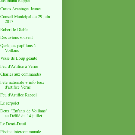
Justiniana Rappel
Cartes Avantages Jeunes
Conseil Municipal du 29 juin
2017
Robert le Diable
Des avions souvent
Quelques papillons à
Voillans
Vesse de Loup géante
Feu d'Artifice à Verne
Charles aux commandes
Fête nationale + info feux
d'artifice Verne
Feu d'Artifice Rappel
Le serpolet
Deux "Enfants de Voillans"
au Défilé du 14 juillet
Le Demi-Deuil
Piscine intercommunale