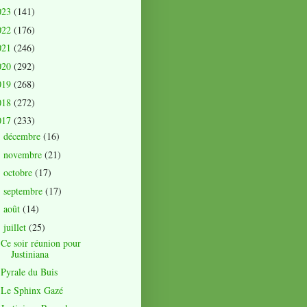
023
(141)
022
(176)
021
(246)
020
(292)
019
(268)
018
(272)
017
(233)
décembre
(16)
►
novembre
(21)
►
octobre
(17)
►
septembre
(17)
►
août
(14)
►
juillet
(25)
▼
Ce soir réunion pour
Justiniana
Pyrale du Buis
Le Sphinx Gazé