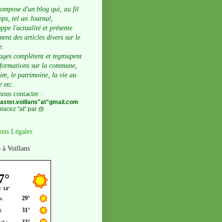
compose d'un blog qui, au fil
ps, tel un Journal,
ppe l'actualité et présente
ent des articles divers sur le
e.
ages complètent et regroupent
nformations sur la commune,
oire, le patrimoine, la vie au
e etc.
nous contacter
:
ster.voillans"at"gmail.com
lacez "at" par @
ons Légales
 à Voillans