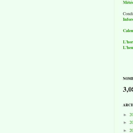
Mété
Condi
Infor
Calen
L'hor
L'heu
NOMB
3,0
ARCH
2
►
2
►
2
►