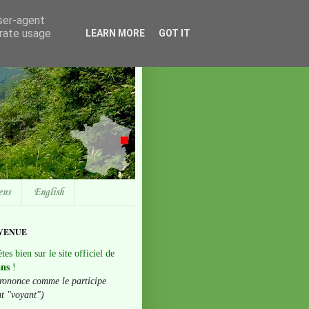
user-agent
erate usage
LEARN MORE
GOT IT
ens
English
VENUE
tes bien sur le site officiel de
ans
!
rononce comme le participe
nt "voyant")