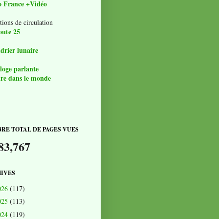
o France +Vidéo
tions de circulation
oute 25
drier lunaire
loge parlante
re dans le monde
RE TOTAL DE PAGES VUES
83,767
IVES
026
(117)
025
(113)
024
(119)