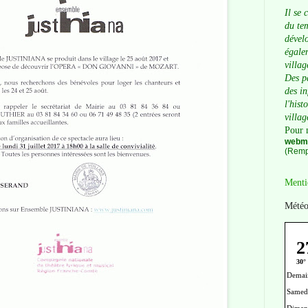
Il se 
du tem
dévelo
égalem
villag
Des p
des i
l'hist
villag
Pour 
webma
(Remp
Menti
Météo