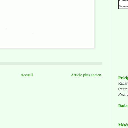
Accueil
Article plus ancien
Préci
Radar
(
pour 
Prati
Radar
Mété