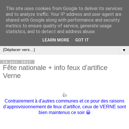
This site uses cookies from Google to deliver its services
and to analyze traffic. Your IP address and user-agent are
shared with Google along with performance and security
metrics to ensure quality of service, generate usage
statistics, and to detect and address abuse.
LEARN MORE
GOT IT
▼
14 juil. 2017
Fête nationale + info feux d'artifice
Verne
👍
Contrairement à d'autres communes et ce pour des raisons
d'approvisionnement de feux d'artifice, ceux de VERNE sont
bien maintenus ce soir 😀