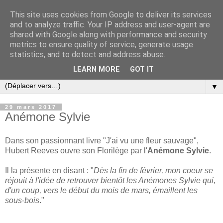
This site uses cookies from Google to deliver its services
and to analyze traffic. Your IP address and user-agent are
shared with Google along with performance and security
metrics to ensure quality of service, generate usage
statistics, and to detect and address abuse.
LEARN MORE
GOT IT
▼
29 mars 2017
Anémone Sylvie
Dans son passionnant livre "J'ai vu une fleur sauvage",
Hubert Reeves ouvre son Florilège par l'
Anémone Sylvie
.
Il la présente en disant : "
Dès la fin de février, mon coeur se
réjouit à l'idée de retrouver bientôt les Anémones Sylvie qui,
d'un coup, vers le début du mois de mars, émaillent les
sous-bois
."