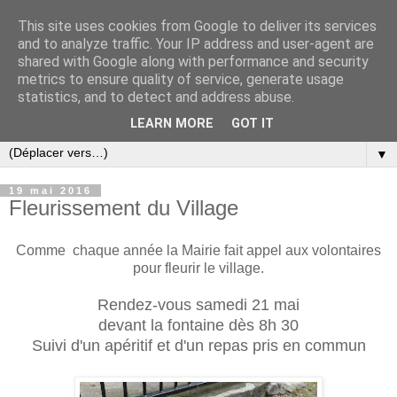
This site uses cookies from Google to deliver its services
and to analyze traffic. Your IP address and user-agent are
shared with Google along with performance and security
metrics to ensure quality of service, generate usage
statistics, and to detect and address abuse.
LEARN MORE
GOT IT
▼
19 mai 2016
Fleurissement du Village
Comme chaque année la Mairie fait appel aux volontaires
pour fleurir le village.
Rendez-vous samedi 21 mai
devant la fontaine dès 8h 30
Suivi d'un apéritif et d'un repas pris en commun