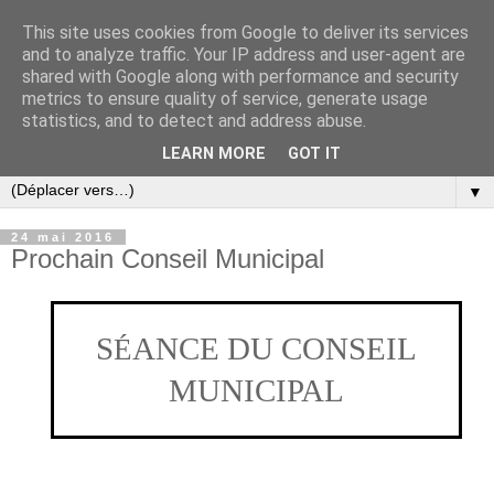
This site uses cookies from Google to deliver its services
and to analyze traffic. Your IP address and user-agent are
shared with Google along with performance and security
metrics to ensure quality of service, generate usage
statistics, and to detect and address abuse.
LEARN MORE
GOT IT
▼
24 mai 2016
Prochain Conseil Municipal
S
ANCE DU CONSEIL
É
MUNICIPAL