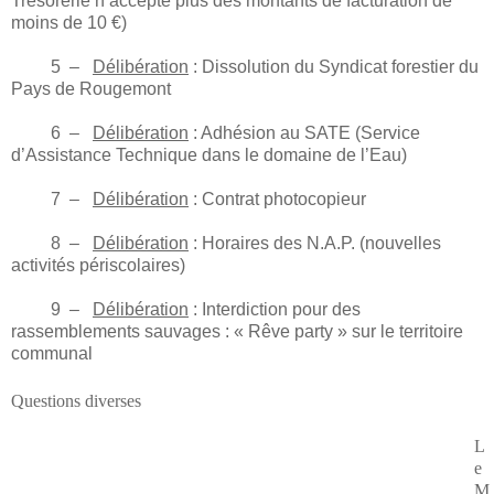
Trésorerie n’accepte plus des montants de facturation de
moins de 10 €)
5 –
Délibération
: Dissolution du Syndicat forestier du
Pays de Rougemont
6 –
Délibération
: Adhésion au SATE (Service
d’Assistance Technique dans le domaine de l’Eau)
7 –
Délibération
: Contrat photocopieur
8 –
Délibération
: Horaires des N.A.P. (nouvelles
activités périscolaires)
9 –
Délibération
: Interdiction pour des
rassemblements sauvages : « Rêve party » sur le territoire
communal
Questions diverses
L
e
M