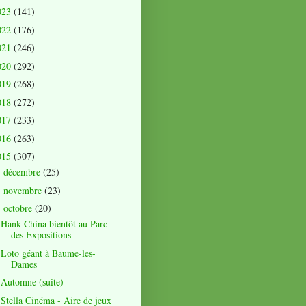
023
(141)
022
(176)
021
(246)
020
(292)
019
(268)
018
(272)
017
(233)
016
(263)
015
(307)
décembre
(25)
►
novembre
(23)
►
octobre
(20)
▼
Hank China bientôt au Parc
des Expositions
Loto géant à Baume-les-
Dames
Automne (suite)
Stella Cinéma - Aire de jeux