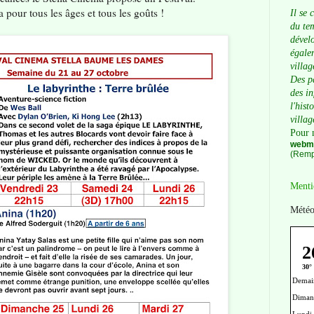
 a pour tous les âges et tous les goûts !
Il se 
du tem
dévelo
égalem
villag
Des p
des i
l'hist
villag
Pour 
webma
(Remp
Menti
Météo