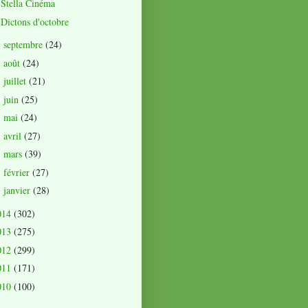
Stella Cinéma
Dictons d'octobre
septembre
(24)
►
août
(24)
►
juillet
(21)
►
juin
(25)
►
mai
(24)
►
avril
(27)
►
mars
(39)
►
février
(27)
►
janvier
(28)
►
014
(302)
013
(275)
012
(299)
011
(171)
010
(100)