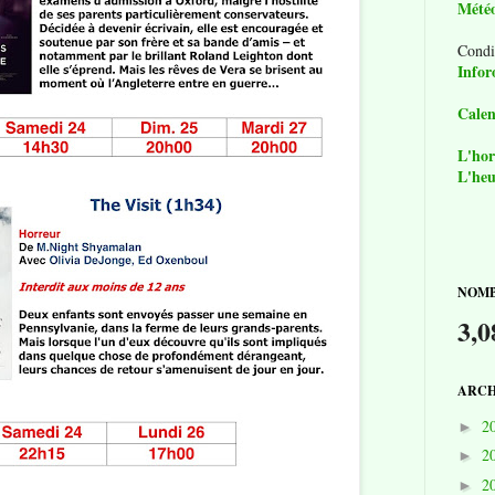
Mété
Condi
Infor
Calen
L'hor
L'heu
NOMB
3,0
ARCH
2
►
2
►
2
►