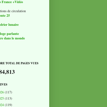
o France +Vidéo
tions de circulation
oute 25
drier lunaire
loge parlante
re dans le monde
RE TOTAL DE PAGES VUES
84,813
IVES
026
(117)
025
(113)
024
(119)