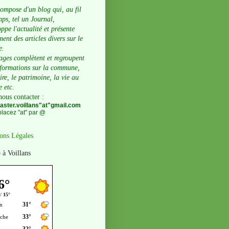
compose d'un blog qui, au fil
ps, tel un Journal,
ppe l'actualité et présente
ent des articles divers sur le
e.
ages complètent et regroupent
nformations sur la commune,
oire, le patrimoine, la vie au
e etc.
nous contacter
:
ster.voillans"at"gmail.com
lacez "at" par @
ons Légales
 à Voillans