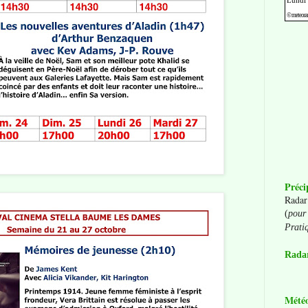
Préci
Radar
(
pour 
Prati
Radar
Mété