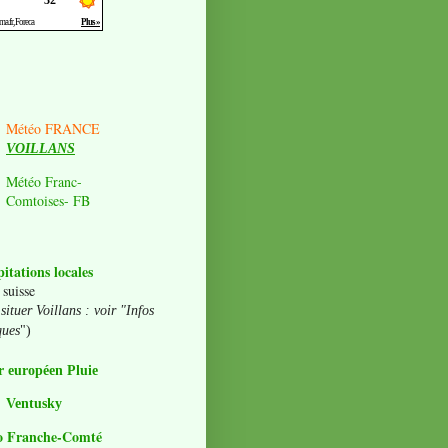
Météo FRANCE
VOILLANS
Météo Franc-
Comtoises- FB
pitations locales
 suisse
situer Voillans : voir "Infos
ques
")
 européen Pluie
Ventusky
o Franche-Comté