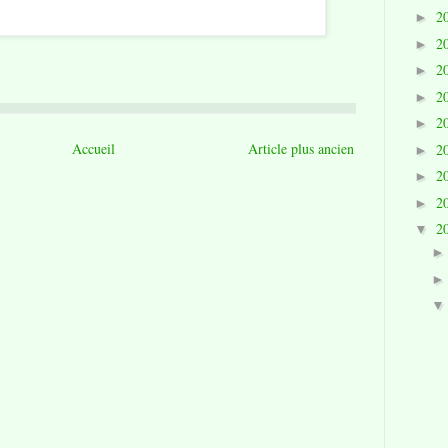
2
►
2
►
2
►
2
►
2
►
Accueil
Article plus ancien
2
►
2
►
2
►
2
▼