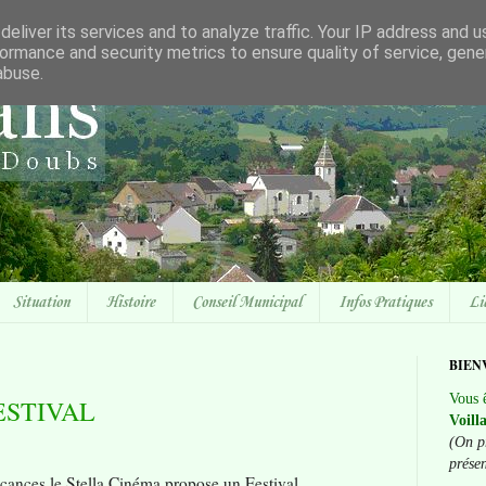
eliver its services and to analyze traffic. Your IP address and 
ormance and security metrics to ensure quality of service, gen
abuse.
Situation
Histoire
Conseil Municipal
Infos Pratiques
Li
BIEN
Vous ê
FESTIVAL
Voill
(On p
prése
cances le Stella Cinéma propose un Festival.