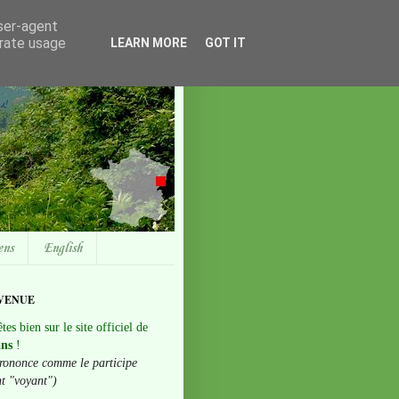
user-agent
erate usage
LEARN MORE
GOT IT
ens
English
VENUE
tes bien sur le site officiel de
ans
!
rononce comme le participe
nt "voyant")