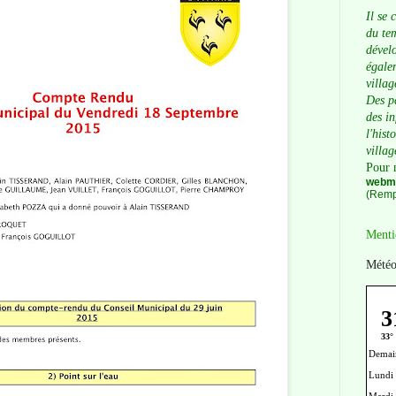
Il se 
du tem
dévelo
égalem
villag
Des p
des i
l'hist
villag
Pour 
webma
(Remp
Menti
Météo