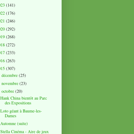
023
(141)
022
(176)
021
(246)
020
(292)
019
(268)
018
(272)
017
(233)
016
(263)
015
(307)
décembre
(25)
►
novembre
(23)
►
octobre
(20)
▼
Hank China bientôt au Parc
des Expositions
Loto géant à Baume-les-
Dames
Automne (suite)
Stella Cinéma - Aire de jeux