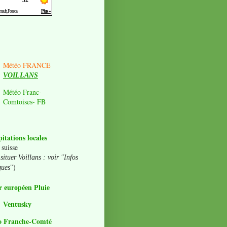
Météo FRANCE
VOILLANS
Météo Franc-
Comtoises- FB
pitations locales
 suisse
situer Voillans : voir "Infos
ques
")
 européen Pluie
Ventusky
o Franche-Comté