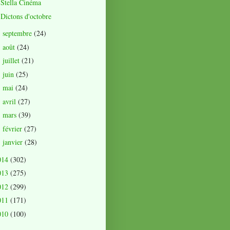
Stella Cinéma
Dictons d'octobre
septembre
(24)
►
août
(24)
►
juillet
(21)
►
juin
(25)
►
mai
(24)
►
avril
(27)
►
mars
(39)
►
février
(27)
►
janvier
(28)
►
014
(302)
013
(275)
012
(299)
011
(171)
010
(100)