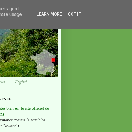
user-agent
erate usage
LEARN MORE
GOT IT
ens
English
VENUE
tes bien sur le site officiel de
ans
!
rononce comme le participe
nt "voyant")