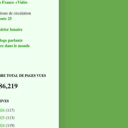
o France +Vidéo
tions de circulation
oute 25
drier lunaire
loge parlante
re dans le monde
RE TOTAL DE PAGES VUES
86,219
IVES
026
(117)
025
(113)
024
(119)