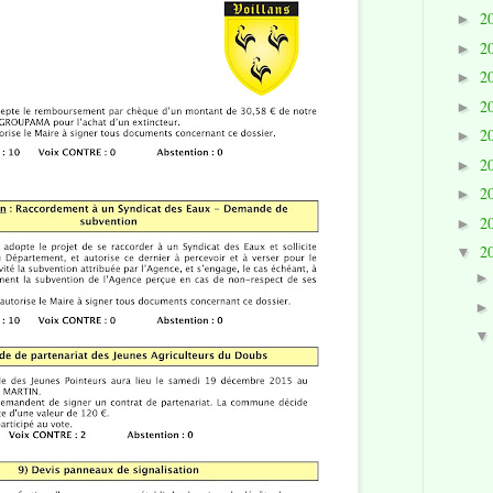
2
►
2
►
2
►
2
►
2
►
2
►
2
►
2
►
2
▼