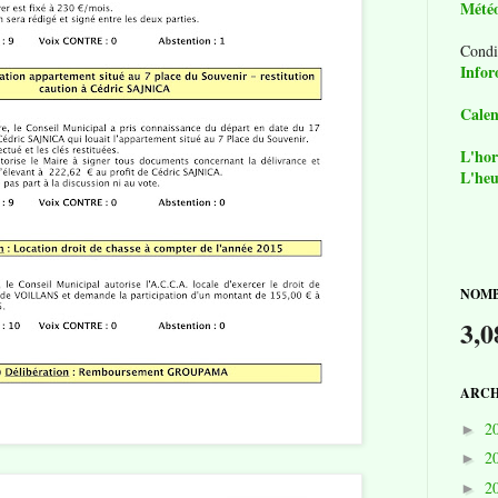
Mété
Condi
Infor
Calen
L'hor
L'heu
NOMB
3,0
ARCH
2
►
2
►
2
►