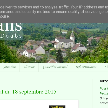
eliver its services and to analyze traffic. Your IP address and 
ormance and security metrics to ensure quality of service, gen
abuse.
Situation
Histoire
Conseil Municipal
Infos Pratiques
Li
BIEN
Vous ê
al du 18 septembre 2015
Voill
(On p
prése