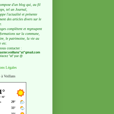
compose d'un blog qui, au fil
ps, tel un Journal,
ppe l'actualité et présente
ent des articles divers sur le
e.
ages complètent et regroupent
nformations sur la commune,
oire, le patrimoine, la vie au
e etc.
nous contacter
:
ster.voillans"at"gmail.com
lacez "at" par @
ons Légales
 à Voillans