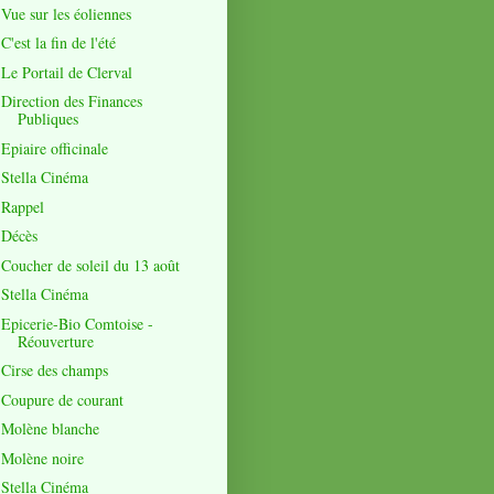
Vue sur les éoliennes
C'est la fin de l'été
Le Portail de Clerval
Direction des Finances
Publiques
Epiaire officinale
Stella Cinéma
Rappel
Décès
Coucher de soleil du 13 août
Stella Cinéma
Epicerie-Bio Comtoise -
Réouverture
Cirse des champs
Coupure de courant
Molène blanche
Molène noire
Stella Cinéma