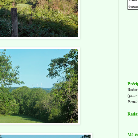
Préci
Radar
(
pour 
Prati
Radar
Mété