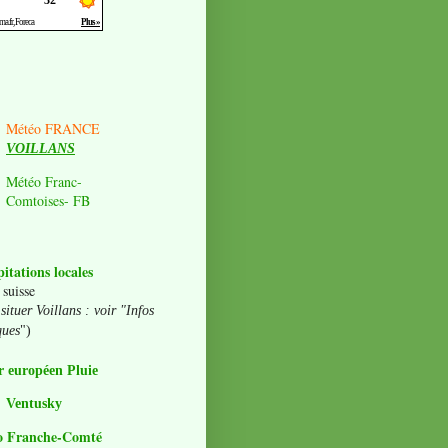
Météo FRANCE
VOILLANS
Météo Franc-
Comtoises- FB
pitations locales
 suisse
situer Voillans : voir "Infos
ques
")
 européen Pluie
Ventusky
o Franche-Comté