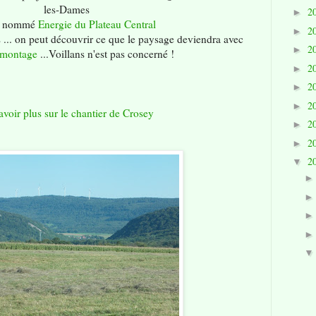
les-Dames
2
►
et nommé
Energie du Plateau Central
2
►
 ... on peut découvrir ce que le paysage deviendra avec
2
►
montage
...Voillans n'est pas concerné !
2
►
2
►
2
►
avoir plus sur le chantier de Crosey
2
►
2
►
2
▼