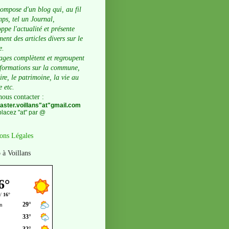
compose d'un blog qui, au fil
ps, tel un Journal,
ppe l'actualité et présente
ent des articles divers sur le
e.
ages complètent et regroupent
nformations sur la commune,
oire, le patrimoine, la vie au
e etc.
nous contacter
:
ster.voillans"at"gmail.com
lacez "at" par @
ons Légales
 à Voillans