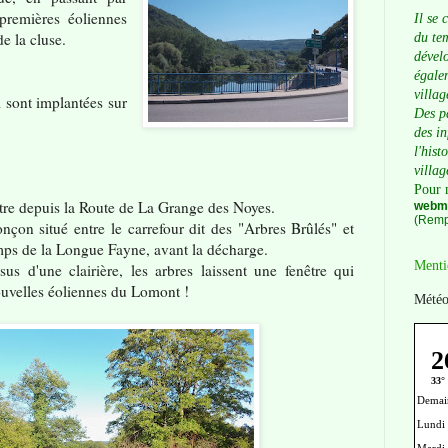
 premières éoliennes
Il se 
de la cluse.
du tem
dévelo
égalem
villag
 sont implantées sur
Des p
des i
l'hist
villag
Pour 
tre depuis la Route de La Grange des Noyes.
webma
(Remp
onçon situé entre le carrefour dit des "Arbres Brûlés" et
mps de la Longue Fayne, avant la décharge.
Menti
s d'une clairière, les arbres laissent une fenêtre qui
ouvelles éoliennes du Lomont !
Météo