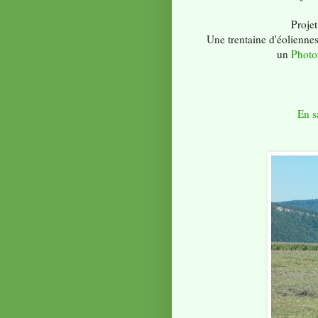
Proj
Une trentaine d'éoliennes
un
Photo
En s