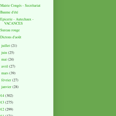
Mairie Congés - Secrétariat
Baume d'été
Epicerie - Autechaux -
VACANCES
Sureau rouge
Dictons d'août
juillet
(21)
►
juin
(25)
►
mai
(24)
►
avril
(27)
►
mars
(39)
►
février
(27)
►
janvier
(28)
►
014
(302)
013
(275)
012
(299)
011
(171)