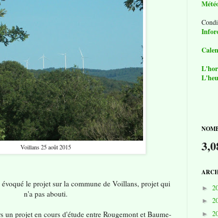
Mété
Condi
Infor
Calen
L'hor
L'heu
NOMB
3,0
Voillans 25 août 2015
ARCH
évoqué le projet sur la commune de Voillans, projet qui
2
►
n'a pas abouti.
2
►
2
urs un projet en cours d'étude entre Rougemont et Baume-
►