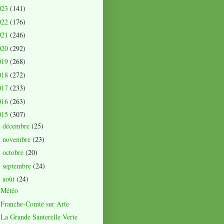
023
(141)
022
(176)
021
(246)
020
(292)
019
(268)
018
(272)
017
(233)
016
(263)
015
(307)
décembre
(25)
►
novembre
(23)
►
octobre
(20)
►
septembre
(24)
►
août
(24)
▼
Météo
Franche-Comté sur Arte
La Grande Sauterelle Verte