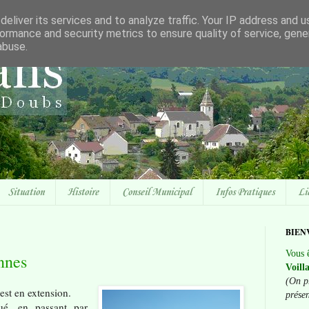
eliver its services and to analyze traffic. Your IP address and 
ormance and security metrics to ensure quality of service, gen
abuse.
Situation
Histoire
Conseil Municipal
Infos Pratiques
Li
BIEN
Vous ê
nnes
Voill
(On p
est en extension.
prése
é, en passant par