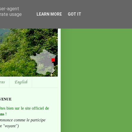
user-agent
erate usage
LEARN MORE
GOT IT
ens
English
VENUE
tes bien sur le site officiel de
ans
!
rononce comme le participe
nt "voyant")