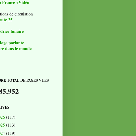
o France +Vidéo
tions de circulation
oute 25
drier lunaire
loge parlante
re dans le monde
RE TOTAL DE PAGES VUES
85,952
IVES
026
(117)
025
(113)
024
(119)