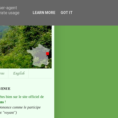
user-agent
erate usage
LEARN MORE
GOT IT
ens
English
VENUE
tes bien sur le site officiel de
ans
!
rononce comme le participe
nt "voyant")