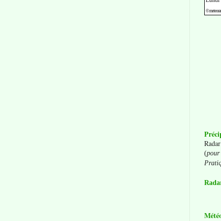
Préci
Radar
(
pour 
Prati
Radar
Mété