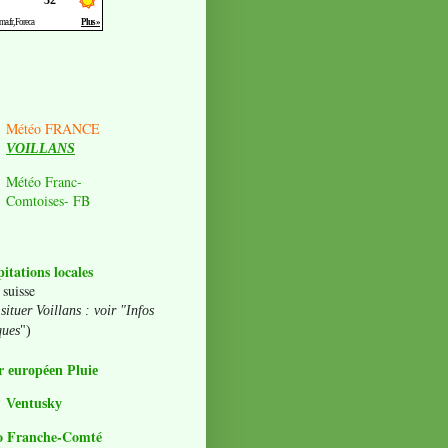
Météo FRANCE
VOILLANS
Météo Franc-
Comtoises- FB
pitations locales
 suisse
situer Voillans : voir "Infos
ques
")
 européen Pluie
Ventusky
o Franche-Comté