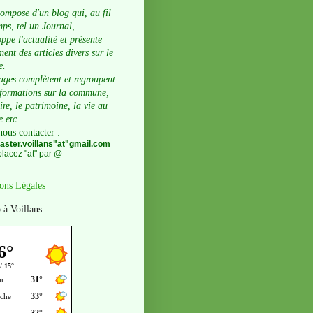
compose d'un blog qui, au fil
ps, tel un Journal,
ppe l'actualité et présente
ent des articles divers sur le
e.
ages complètent et regroupent
nformations sur la commune,
oire, le patrimoine, la vie au
e etc.
nous contacter
:
ster.voillans"at"gmail.com
lacez "at" par @
ons Légales
 à Voillans