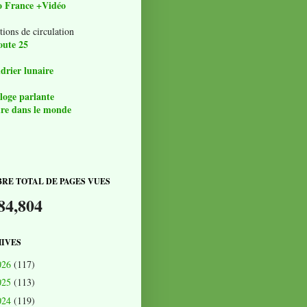
o France +Vidéo
tions de circulation
oute 25
drier lunaire
loge parlante
re dans le monde
RE TOTAL DE PAGES VUES
84,804
IVES
026
(117)
025
(113)
024
(119)