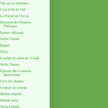
Vue sur les éoliennes
C'est la fin de l'été
Le Portail de Clerval
Direction des Finances
Publiques
Epiaire officinale
Stella Cinéma
Rappel
Décès
Coucher de soleil du 13 août
Stella Cinéma
Epicerie-Bio Comtoise -
Réouverture
Cirse des champs
Coupure de courant
Molène blanche
Molène noire
Stella Cinéma