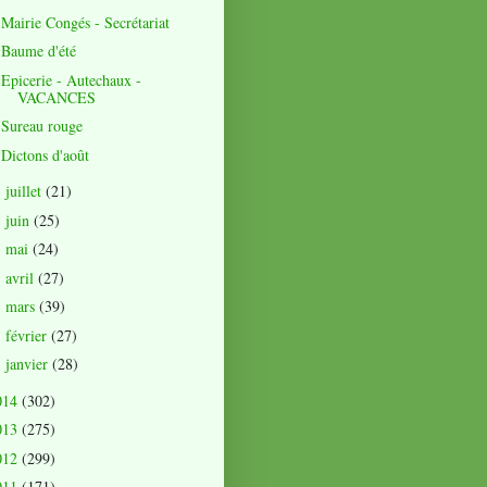
Mairie Congés - Secrétariat
Baume d'été
Epicerie - Autechaux -
VACANCES
Sureau rouge
Dictons d'août
juillet
(21)
►
juin
(25)
►
mai
(24)
►
avril
(27)
►
mars
(39)
►
février
(27)
►
janvier
(28)
►
014
(302)
013
(275)
012
(299)
011
(171)