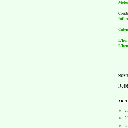
Mété
Condi
Infor
Calen
L'hor
L'heu
NOMB
3,0
ARCH
2
►
2
►
2
►