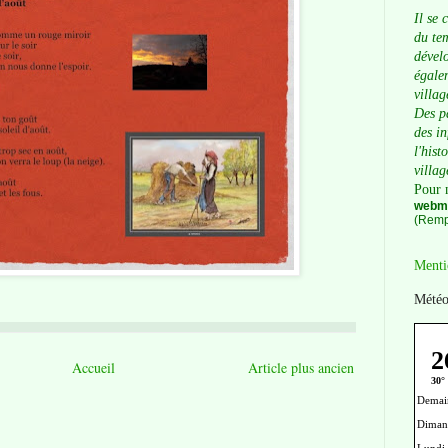
Il se 
du tem
dévelo
égalem
villag
Des p
des i
l'hist
villag
Pour 
webma
(Remp
Menti
Météo
Accueil
Article plus ancien