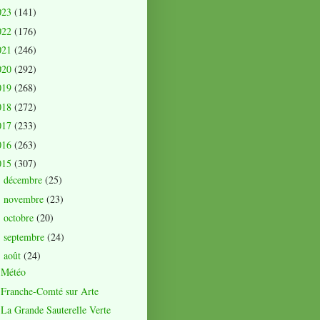
023
(141)
022
(176)
021
(246)
020
(292)
019
(268)
018
(272)
017
(233)
016
(263)
015
(307)
décembre
(25)
►
novembre
(23)
►
octobre
(20)
►
septembre
(24)
►
août
(24)
▼
Météo
Franche-Comté sur Arte
La Grande Sauterelle Verte