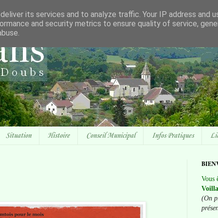
eliver its services and to analyze traffic. Your IP address and 
ormance and security metrics to ensure quality of service, gen
abuse.
Situation
Histoire
Conseil Municipal
Infos Pratiques
Li
BIEN
Vous ê
Voill
(On p
prése