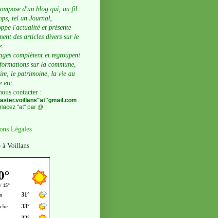
compose d'un blog qui, au fil
ps, tel un Journal,
ppe l'actualité et présente
ent des articles divers sur le
e.
ages complètent et regroupent
nformations sur la commune,
oire, le patrimoine, la vie au
e etc.
nous contacter
:
ster.voillans"at"gmail.com
lacez "at" par @
ons Légales
 à Voillans