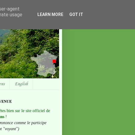
user-agent
erate usage
LEARN MORE
GOT IT
ens
English
VENUE
tes bien sur le site officiel de
ans
!
rononce comme le participe
nt "voyant")