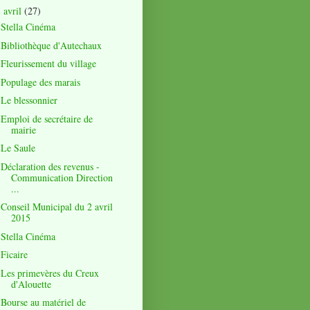
avril
(27)
▼
Stella Cinéma
Bibliothèque d'Autechaux
Fleurissement du village
Populage des marais
Le blessonnier
Emploi de secrétaire de
mairie
Le Saule
Déclaration des revenus -
Communication Direction
...
Conseil Municipal du 2 avril
2015
Stella Cinéma
Ficaire
Les primevères du Creux
d'Alouette
Bourse au matériel de