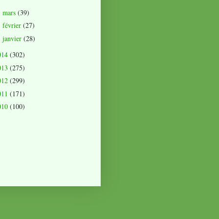
mars
(39)
►
février
(27)
►
janvier
(28)
►
014
(302)
013
(275)
012
(299)
011
(171)
010
(100)