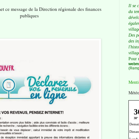
Il se 
et ce message de la Direction régionale des finances
du tem
publiques
dévelo
égalem
villag
Des p
des i
l'hist
villag
Pour 
webma
(Remp
Menti
Météo