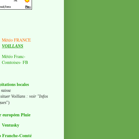
Météo FRANCE
VOILLANS
Météo Franc-
Comtoises- FB
pitations locales
 suisse
situer Voillans : voir "Infos
ques
")
 européen Pluie
Ventusky
o Franche-Comté