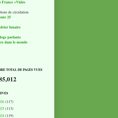
o France +Vidéo
tions de circulation
oute 25
drier lunaire
loge parlante
re dans le monde
RE TOTAL DE PAGES VUES
85,012
IVES
026
(117)
025
(113)
024
(119)