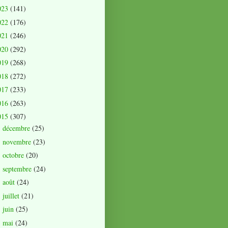
023
(141)
022
(176)
021
(246)
020
(292)
019
(268)
018
(272)
017
(233)
016
(263)
015
(307)
décembre
(25)
►
novembre
(23)
►
octobre
(20)
►
septembre
(24)
►
août
(24)
►
juillet
(21)
►
juin
(25)
►
mai
(24)
►