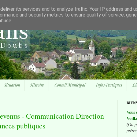
eliver its services and to analyze traffic. Your IP address and 
ormance and security metrics to ensure quality of service, gen
abuse.
Situation
Histoire
Conseil Municipal
Infos Pratiques
Li
BIEN
Vous ê
revenus - Communication Direction
Voill
nances publiques
(On p
prése