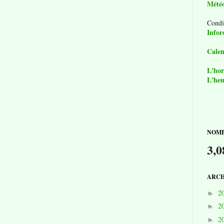
Mété
Condi
Infor
Calen
L'hor
L'heu
NOMB
3,0
ARCH
2
►
2
►
2
►