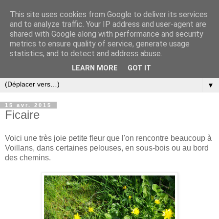
This site uses cookies from Google to deliver its services
and to analyze traffic. Your IP address and user-agent are
shared with Google along with performance and security
metrics to ensure quality of service, generate usage
statistics, and to detect and address abuse.
LEARN MORE
GOT IT
▼
15 avr. 2015
Ficaire
Voici une très joie petite fleur que l'on rencontre beaucoup à
Voillans, dans certaines pelouses, en sous-bois ou au bord
des chemins.