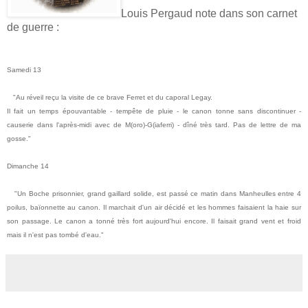
Louis Pergaud note dans son carnet
de guerre :
Samedi 13
"Au réveil reçu la visite de ce brave Ferret et du caporal Legay.
Il fait un temps épouvantable - tempête de pluie - le canon tonne sans discontinuer -
causerie dans l'après-midi avec de M(oro)-G(iaferri) - dîné très tard. Pas de lettre de ma
gosse."
Dimanche 14
"Un Boche prisonnier, grand gaillard solide, est passé ce matin dans Manheulles entre 4
poilus, baïonnette au canon. Il marchait d'un air décidé et les hommes faisaient la haie sur
son passage. Le canon a tonné très fort aujourd'hui encore. Il faisait grand vent et froid
mais il n'est pas tombé d'eau."