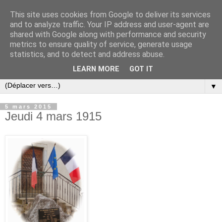
This site uses cookies from Google to deliver its services
and to analyze traffic. Your IP address and user-agent are
shared with Google along with performance and security
metrics to ensure quality of service, generate usage
statistics, and to detect and address abuse.
LEARN MORE
GOT IT
▼
5 mars 2015
Jeudi 4 mars 1915