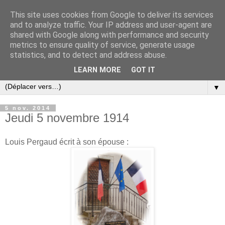
This site uses cookies from Google to deliver its services
and to analyze traffic. Your IP address and user-agent are
shared with Google along with performance and security
metrics to ensure quality of service, generate usage
statistics, and to detect and address abuse.
LEARN MORE
GOT IT
▼
5 nov. 2014
Jeudi 5 novembre 1914
Louis Pergaud écrit à son épouse :