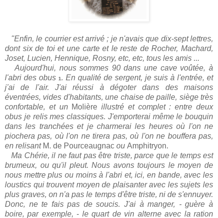
"Enfin, le courrier est arrivé ; je n'avais que dix-sept lettres,
dont six de toi et une carte et le reste de Rocher, Machard,
Joset, Lucien, Hennique, Rosny, etc, etc, tous les amis ...
Aujourd'hui, nous sommes 90 dans une cave voûtée, à
l'abri des obus
. En qualité de sergent, je suis à l'entrée, et
1
j'ai de l'air. J'ai réussi à dégoter dans des maisons
éventrées, vides d'habitants, une chaise de paille, siège très
confortable, et un
Molière
illustré et complet : entre deux
obus je relis mes classiques. J'emporterai même le bouquin
dans les tranchées et je charmerai les heures où l'on ne
piochera pas, où l'on ne tirera pas, où l'on ne bouffera pas,
en relisant
M. de Pourceaugnac
ou
Amphitryon.
Ma Chérie, il ne faut pas être triste, parce que le temps est
brumeux, ou qu'il pleut. Nous avons toujours le moyen de
nous mettre plus ou moins à l'abri et, ici, en bande, avec les
loustics qui trouvent moyen de plaisanter avec les sujets les
plus graves, on n'a pas le temps d'être triste, ni de s'ennuyer.
Donc, ne te fais pas de soucis. J'ai à manger, - guère à
boire, par exemple, - le quart de vin alterne avec la ration