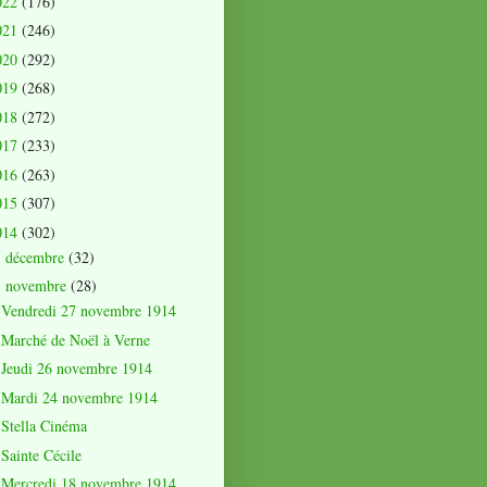
022
(176)
021
(246)
020
(292)
019
(268)
018
(272)
017
(233)
016
(263)
015
(307)
014
(302)
décembre
(32)
►
novembre
(28)
▼
Vendredi 27 novembre 1914
Marché de Noël à Verne
Jeudi 26 novembre 1914
Mardi 24 novembre 1914
Stella Cinéma
Sainte Cécile
Mercredi 18 novembre 1914