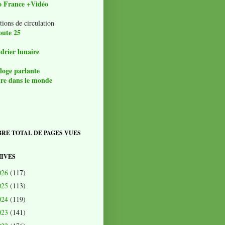
o France +Vidéo
tions de circulation
oute 25
drier lunaire
loge parlante
re dans le monde
RE TOTAL DE PAGES VUES
IVES
026
(117)
025
(113)
024
(119)
023
(141)