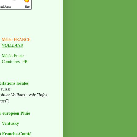
Météo FRANCE
VOILLANS
Météo Franc-
Comtoises- FB
pitations locales
 suisse
situer Voillans : voir "Infos
ques
")
 européen Pluie
Ventusky
o Franche-Comté