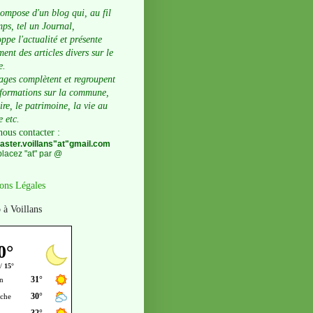
compose d'un blog qui, au fil
ps, tel un Journal,
ppe l'actualité et présente
ent des articles divers sur le
e.
ages complètent et regroupent
nformations sur la commune,
oire, le patrimoine, la vie au
e etc.
nous contacter
:
ster.voillans"at"gmail.com
lacez "at" par @
ons Légales
 à Voillans