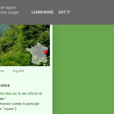
user-agent
erate usage
LEARN MORE
GOT IT
ens
English
VENUE
tes bien sur le site officiel de
ans
!
rononce comme le participe
nt "voyant")