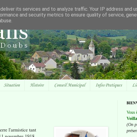
eliver its services and to analyze traffic. Your IP address and 
ormance and security metrics to ensure quality of service, gen
abuse.
Situation
Histoire
Conseil Municipal
Infos Pratiques
Li
BIEN
Vous ê
Voill
(On p
rre l'armistice tant
prése
 11 novembre 1918.