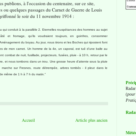
s publions, à l'occasion du centenaire, sur ce site,
res ou quelques passages du Carnet de Guerre de Louis
 griffonné le soir du 11 novembre 1914 :
u qui conduit à la parallèle 2. Eternelles rouspétances des hommes au sujet
pâté et fromage, qu'ils voudraient toujours, en goinfres, consommer
Aménagement du boyau. Au jour, nous tirons et les Boches qui ripostent font
 pages de mon carnet. Un homme de la 4e, un caporal, est tué d'une balle au
lent combat de nuit, fusillade, projecteurs, fusées, pluie - à 10 h, retour par le
re, et nous tombons dans un trou. Une grosse heure d'attente sous la pluie
e - marche sur Fresnes, route détrempée, arbres tombés - il pleut dans le
de même de 1 h à 7 h du matin."
Préci
Radar
(
pour 
Prati
Radar
Accueil
Article plus ancien
Mété