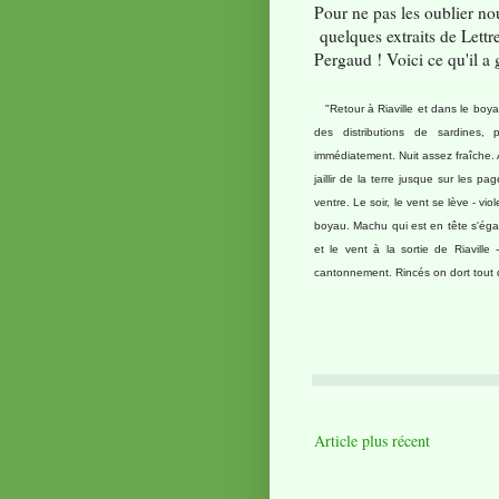
Pour ne pas les oublier nou
quelques extraits de Lett
Pergaud ! Voici ce qu'il a
"Retour à Riaville et dans le boya
des distributions de sardines, 
immédiatement. Nuit assez fraîche. 
jaillir de la terre jusque sur les
ventre. Le soir, le vent se lève - vio
boyau. Machu qui est en tête s'éga
et le vent à la sortie de Riavill
cantonnement. Rincés on dort tout 
Article plus récent