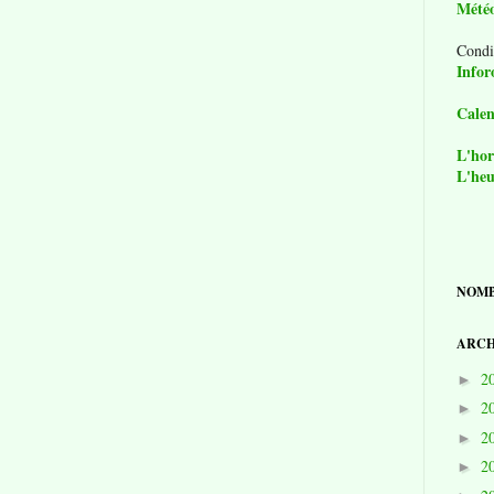
Mété
Condi
Infor
Calen
L'hor
L'heu
NOMB
ARCH
2
►
2
►
2
►
2
►