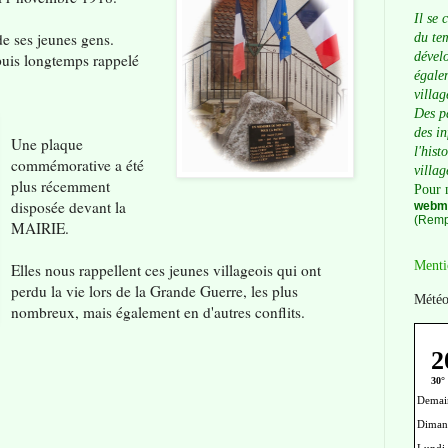
Il se 
de ses jeunes gens.
du tem
dévelo
puis longtemps rappelé
égalem
villag
Des p
des i
Une plaque
l'hist
commémorative a été
villag
plus récemment
Pour 
disposée devant la
webma
(Remp
MAIRIE.
Menti
Elles nous rappellent ces jeunes villageois qui ont
perdu la vie lors de la Grande Guerre, les plus
Météo
nombreux, mais également en d'autres conflits.