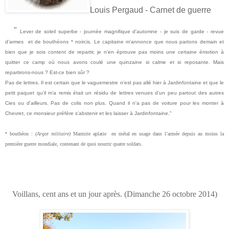
Louis Pergaud - Carnet de guerre
"
Lever de soleil superbe - journée magnifique d'automne - je suis de garde - revue
d'armes et de bouthéons * noircis. Le capitaine m'annonce que nous partons demain et
bien que je sois content de repartir, je n'en éprouve pas moins une certaine émotion à
quitter ce camp où nous avons coulé une quinzaine si calme et si reposante. Mais
repartirons-nous ? Est-ce bien sûr ?
Pas de lettres. Il est certain que le vaguemestre n'est pas allé hier à Jardinfontaine et que le
petit paquet qu'il m'a remis était un résidu de lettres venues d'un peu partout des autres
Cies ou d'ailleurs. Pas de colis non plus. Quand il n'a pas de voiture pour les monter à
Chevret, ce monsieur préfère s'abstenir et les laisser à Jardinfontaine."
*
bouthéon :
(Argot militaire)
Marmite
aplatie
en métal en usage dans l’armée depuis au moins la
première guerre mondiale, contenant de quoi nourrir quatre soldats.
Voillans, cent ans et un jour après. (Dimanche 26 octobre 2014)