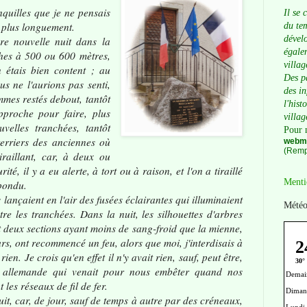
uilles que je ne pensais
Il se 
re plus longuement.
du tem
dévelo
 nouvelle nuit dans la
égalem
hes à 500 ou 600 mètres,
villag
en étais bien content ; au
Des p
ous ne l'aurions pas senti,
des i
ommes restés debout, tantôt
l'hist
pproche pour faire, plus
villag
velles tranchées, tantôt
Pour 
 terriers des anciennes où
webma
(Remp
tiraillant, car, à deux ou
rité, il y a eu alerte, à tort ou à raison, et l'on a tiraillé
Menti
épondu.
ançaient en l'air des fusées éclairantes qui illuminaient
Météo
tre les tranchées. Dans la nuit, les silhouettes d'arbres
t deux sections ayant moins de sang-froid que la mienne,
urs, ont recommencé un feu, alors que moi, j'interdisais à
en. Je crois qu'en effet il n'y avait rien, sauf, peut être,
e allemande qui venait pour nous embêter quand nos
les réseaux de fil de fer.
t, car, de jour, sauf de temps à autre par des créneaux,