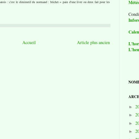
Mété
atois : c'est le diminutif du normand : brichet = pain d'une livre ou deux fait pour les
Condi
Infor
Calen
Accueil
Article plus ancien
L'hor
L'heu
NOMB
ARCH
2
►
2
►
2
►
2
►