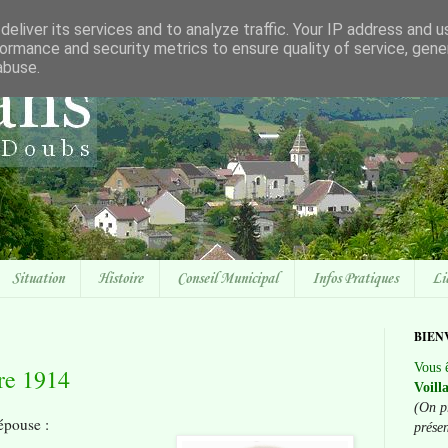
eliver its services and to analyze traffic. Your IP address and 
ormance and security metrics to ensure quality of service, gen
abuse.
Situation
Histoire
Conseil Municipal
Infos Pratiques
Li
BIEN
Vous ê
re 1914
Voill
(On p
épouse :
prése