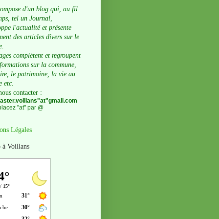
compose d'un blog qui, au fil
ps, tel un Journal,
ppe l'actualité et présente
ent des articles divers sur le
e.
ages complètent et regroupent
nformations sur la commune,
oire, le patrimoine, la vie au
e etc.
nous contacter
:
ster.voillans"at"gmail.com
lacez "at" par @
ons Légales
 à Voillans