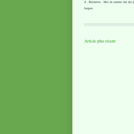
2
- Bricheton : Mot de caserne tiré des p
bergers.
Article plus récent