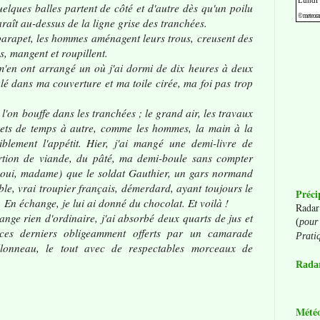
elques balles partent de côté et d'autre dès qu'un poilu
aît au-dessus de la ligne grise des tranchées.
arapet, les hommes aménagent leurs trous, creusent des
, mangent et roupillent.
 ont arrangé un où j'ai dormi de dix heures à deux
lé dans ma couverture et ma toile cirée, ma foi pas trop
l'on bouffe dans les tranchées ; le grand air, les travaux
mets de temps à autre, comme les hommes, la main à la
iblement l'appétit. Hier, j'ai mangé une demi-livre de
rtion de viande, du pâté, ma demi-boule sans compter
(voui, madame) que le soldat Gauthier, un gars normand
ble, vrai troupier français, démerdard, ayant toujours le
Préci
. En échange, je lui ai donné du chocolat. Et voilà !
Radar
e rien d'ordinaire, j'ai absorbé deux quarts de jus et
(
pour 
ces derniers obligeamment offerts par un camarade
Prati
illonneau, le tout avec de respectables morceaux de
Radar
Mété