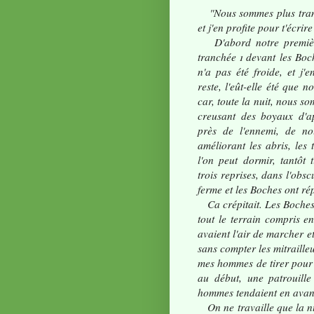
"Nous sommes plus tranq
et j'en profite pour t'écri
D'abord notre première
tranchée
devant les Boc
1
n'a pas été froide, et j'
reste, l'eût-elle été que n
car, toute la nuit, nous s
creusant des boyaux d'a
près de l'ennemi, de nou
améliorant les abris, les
l'on peut dormir, tantôt 
trois reprises, dans l'obscu
ferme et les Boches ont r
Ca crépitait. Les Boches l
tout le terrain compris en
avaient l'air de marcher e
sans compter les mitraille
mes hommes de tirer pour ri
au début, une patrouill
hommes tendaient en avant 
On ne travaille que la nui