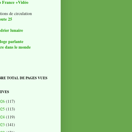
o France +Vidéo
tions de circulation
oute 25
drier lunaire
loge parlante
re dans le monde
RE TOTAL DE PAGES VUES
IVES
026
(117)
025
(113)
024
(119)
023
(141)