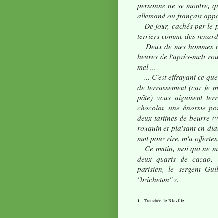
personne ne se montre, qu
allemand ou français appar
De jour, cachés par le p
terriers comme des renards
Deux de mes hommes m'en
heures de l'après-midi rou
mal ...
... C'est effrayant ce que 
de terrassement (car je 
pâte) vous aiguisent terr
chocolat, une énorme po
deux tartines de beurre 
rouquin et plaisant en dia
mot pour rire, m'a offertes
Ce matin, moi qui ne mang
deux quarts de cacao, 
parisien, le sergent Gu
"bricheton"
.
2
1
- Tranchée de Riaville