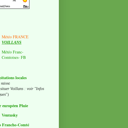
Météo FRANCE
VOILLANS
Météo Franc-
Comtoises- FB
pitations locales
 suisse
situer Voillans : voir "Infos
ques
")
 européen Pluie
Ventusky
o Franche-Comté