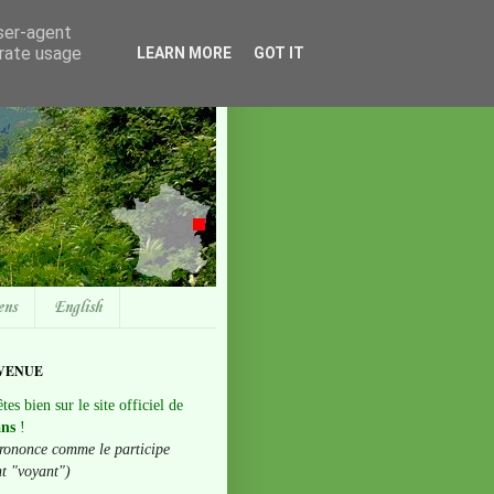
user-agent
erate usage
LEARN MORE
GOT IT
ens
English
VENUE
tes bien sur le site officiel de
ans
!
rononce comme le participe
nt "voyant")