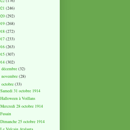
022
(176)
021
(246)
020
(292)
019
(268)
018
(272)
017
(233)
016
(263)
015
(307)
014
(302)
décembre
(32)
►
novembre
(28)
►
octobre
(33)
▼
Samedi 31 octobre 1914
Halloween à Voillans
Mercredi 28 octobre 1914
Fusain
Dimanche 25 octobre 1914
Le Vulcain Atalanta