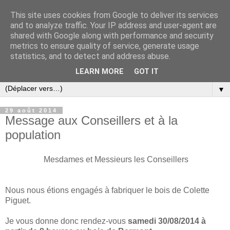
This site uses cookies from Google to deliver its services
and to analyze traffic. Your IP address and user-agent are
shared with Google along with performance and security
metrics to ensure quality of service, generate usage
statistics, and to detect and address abuse.
LEARN MORE
GOT IT
▼
29 août 2014
Message aux Conseillers et à la
population
Mesdames et Messieurs les Conseillers
Nous nous étions engagés à fabriquer le bois de Colette
Piguet.
Je vous donne donc rendez-vous
samedi 30/08/2014 à