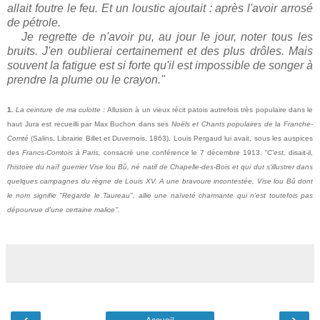
allait foutre le feu. Et un loustic ajoutait : après l'avoir arrosé
de pétrole.
Je regrette de n'avoir pu, au jour le jour, noter tous les
bruits. J'en oublierai certainement et des plus drôles. Mais
souvent la fatigue est si forte qu'il est impossible de songer à
prendre la plume ou le crayon."
1.
La ceinture de ma culotte :
Allusion à un vieux récit patois autrefois très populaire dans le
haut Jura est recueilli par Max Buchon dans ses
Noëls et Chants populaires de la Franche-
Comté
(Salins, Librairie Billet et Duvernois, 1863). Louis Pergaud lui avait, sous les auspices
des
Francs-Comtois à Paris,
consacré une conférence le 7 décembre 1913.
"C'est,
disait-il,
l'histoire du naïf guerrier Vise lou Bû, né natif de Chapelle-des-Bois et qui dut s'illustrer dans
quelques campagnes du règne de Louis XV. A une bravoure incontestée, Vise lou Bû dont
le nom signifie "Regarde le Taureau", allie une naïveté charmante qui n'est toutefois pas
dépourvue d'une certaine malice".
‹
›