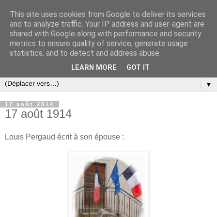
This site uses cookies from Google to deliver its services
and to analyze traffic. Your IP address and user-agent are
shared with Google along with performance and security
metrics to ensure quality of service, generate usage
statistics, and to detect and address abuse.
LEARN MORE
GOT IT
▼
17 août 2014
17 août 1914
Louis Pergaud écrit à son épouse :