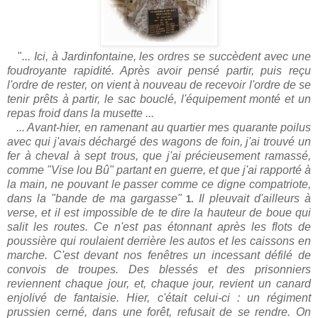
"
... Ici, à Jardinfontaine, les ordres se succèdent avec une
foudroyante rapidité. Après avoir pensé partir, puis reçu
l'ordre de rester, on vient à nouveau de recevoir l'ordre de se
tenir prêts à partir, le sac bouclé, l'équipement monté et un
repas froid dans la musette ...
... Avant-hier, en ramenant au quartier mes quarante poilus
avec qui j'avais déchargé des wagons de foin, j'ai trouvé un
fer à cheval à sept trous, que j'ai précieusement ramassé,
comme "Vise lou Bû" partant en guerre, et que j'ai rapporté à
la main, ne pouvant le passer comme ce digne compatriote,
dans la "bande de ma gargasse"
Il pleuvait d'ailleurs à
1.
verse, et il est impossible de te dire la hauteur de boue qui
salit les routes. Ce n'est pas étonnant après les flots de
poussière qui roulaient derrière les autos et les caissons en
marche. C'est devant nos fenêtres un incessant défilé de
convois de troupes. Des blessés et des prisonniers
reviennent chaque jour, et, chaque jour, revient un canard
enjolivé de fantaisie. Hier, c'était celui-ci : un régiment
prussien cerné, dans une forêt, refusait de se rendre. On