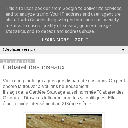
This site uses cookies from Google to deliver its services
and to analyze traffic. Your IP address and user-agent are
shared with Google along with performance and security
metrics to ensure quality of service, generate usage
statistics, and to detect and address abuse.
LEARN MORE
GOT IT
▼
19 août 2014
Cabaret des oiseaux
Voici une plante qui a presque disparu de nos jours. On peut
encore la trouver à Voillans heureusement.
Il s'agit de la Cardère Sauvage aussi nommée "Cabaret des
Oiseaux", Dipsacus fullonum pour les scientifiques. Elle
était cultivée intensément au XIXème siècle.