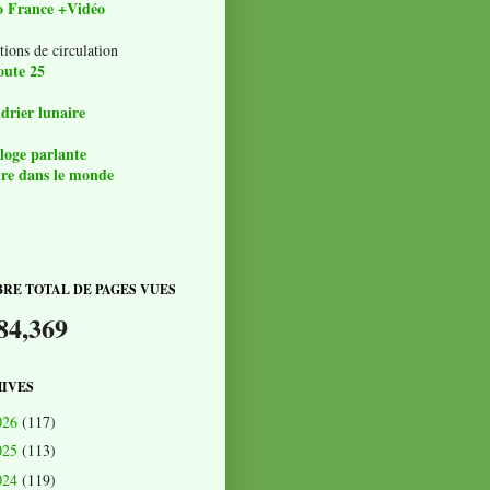
o France +Vidéo
tions de circulation
oute 25
drier lunaire
loge parlante
re dans le monde
RE TOTAL DE PAGES VUES
84,369
IVES
026
(117)
025
(113)
024
(119)