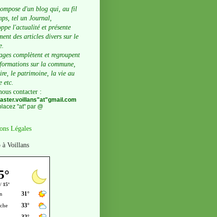
compose d'un blog qui, au fil
ps, tel un Journal,
ppe l'actualité et présente
ent des articles divers sur le
e.
ages complètent et regroupent
nformations sur la commune,
oire, le patrimoine, la vie au
e etc.
nous contacter
:
ster.voillans"at"gmail.com
lacez "at" par @
ons Légales
 à Voillans