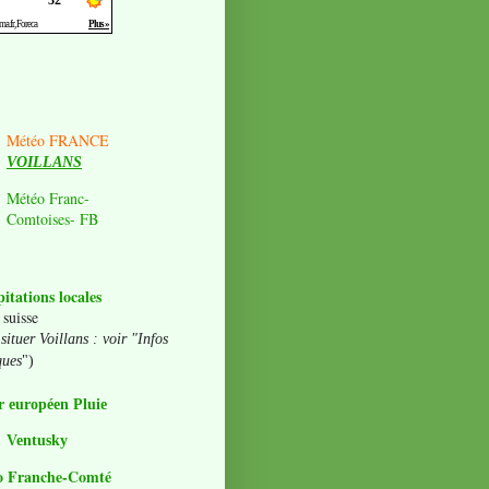
Météo FRANCE
VOILLANS
Météo Franc-
Comtoises- FB
pitations locales
 suisse
situer Voillans : voir "Infos
ques
")
 européen Pluie
Ventusky
o Franche-Comté