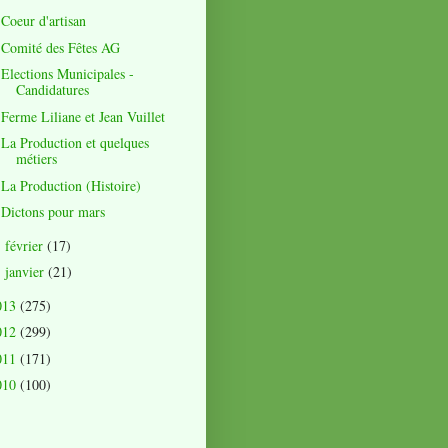
Coeur d'artisan
Comité des Fêtes AG
Elections Municipales -
Candidatures
Ferme Liliane et Jean Vuillet
La Production et quelques
métiers
La Production (Histoire)
Dictons pour mars
février
(17)
►
janvier
(21)
►
013
(275)
012
(299)
011
(171)
010
(100)