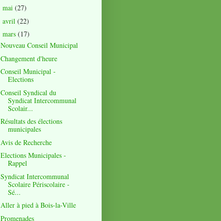
mai
(27)
►
avril
(22)
►
mars
(17)
▼
Nouveau Conseil Municipal
Changement d'heure
Conseil Municipal -
Elections
Conseil Syndical du
Syndicat Intercommunal
Scolair...
Résultats des élections
municipales
Avis de Recherche
Elections Municipales -
Rappel
Syndicat Intercommunal
Scolaire Périscolaire -
Sé...
Aller à pied à Bois-la-Ville
Promenades