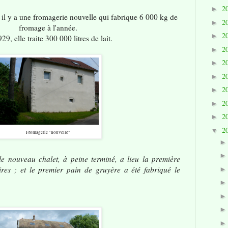
2
►
il y a une fromagerie nouvelle qui fabrique 6 000 kg de
2
►
fromage à l'année.
2
►
29, elle traite 300 000 litres de lait.
2
►
2
►
2
►
2
►
2
►
2
►
2
▼
Fromagerie "nouvelle"
le nouveau chalet, à peine terminé, a lieu la première
aires ; et le premier pain de gruyère a été fabriqué le