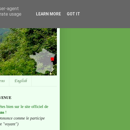
user-agent
erate usage
LEARN MORE
GOT IT
ens
English
VENUE
tes bien sur le site officiel de
ans
!
rononce comme le participe
nt "voyant")