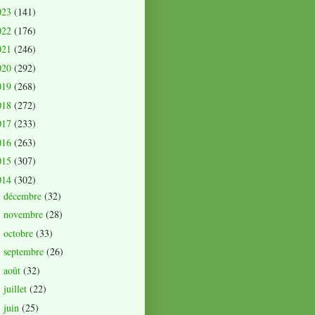
023
(141)
022
(176)
021
(246)
020
(292)
019
(268)
018
(272)
017
(233)
016
(263)
015
(307)
014
(302)
décembre
(32)
►
novembre
(28)
►
octobre
(33)
►
septembre
(26)
►
août
(32)
►
juillet
(22)
►
juin
(25)
►