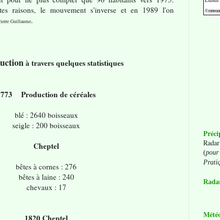
ntes raisons, le mouvement s'inverse et en 1989 l'on
.
ierre Guillaume
uction
à travers quelques statistiques
1773 Production de céréales
blé : 2640 boisseaux
seigle : 200 boisseaux
Préci
Radar
Cheptel
(
pour 
Prati
bêtes à cornes : 276
bêtes à laine : 240
Radar
chevaux : 17
Mété
1820 Cheptel