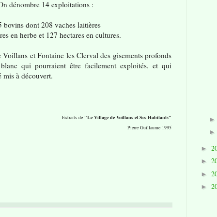
On dénombre 14 exploitations :
 bovins dont 208 vaches laitières
res en herbe et 127 hectares en cultures.
 Voillans et Fontaine les Clerval des gisements profonds
blanc qui pourraient être facilement exploités, et qui
é mis à découvert.
Extraits de
"Le Village de Voillans et Ses Habitants"
Pierre Guillaume 1995
2
►
2
►
2
►
2
►