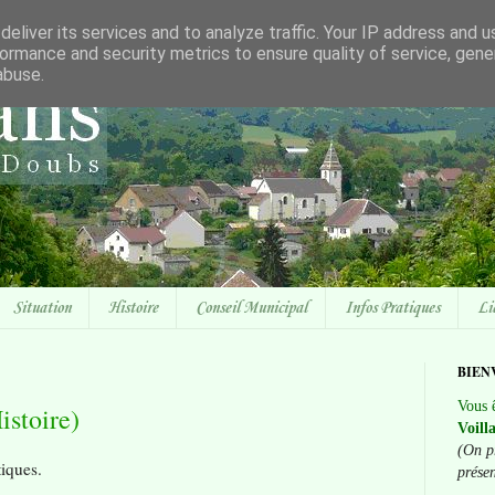
eliver its services and to analyze traffic. Your IP address and 
ormance and security metrics to ensure quality of service, gen
abuse.
Situation
Histoire
Conseil Municipal
Infos Pratiques
Li
BIEN
Vous ê
istoire)
Voill
(On p
tiques.
prése