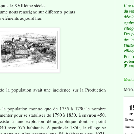
epuis le XVIIIème siècle.
Il se 
ume nous renseigne sur différents points
du tem
dévelo
 éléments aujourd'hui.
égalem
villag
Des p
des i
l'hist
villag
Pour 
webma
(Remp
Menti
 de la population avait une incidence sur la Production
Météo
de la population montre que de 1755 à 1790 le nombre
gmenter pour se stabiliser de 1790 à 1830, à environ 450.
iste à une explosion démographique dont le point
840 avec 575 habitants. A partir de 1850, le village se
nt pour ne plus compter que 96 habitants vers 1975.