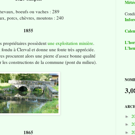
Mété
hevaux, boeufs ou vaches : 289
Condi
ux, porcs, chèvres, moutons : 240
Infor
1855
Calen
L'hor
ts propriétaires possèdent
une exploitation minière
.
L'heu
t fondu à Clerval et donne une fonte très appréciée.
res procurent alors une pierre d'assez bonne qualité
r les constructions de la commune (pont du milieu).
NOMB
3,0
ARCH
2
►
2
►
1865
2
►