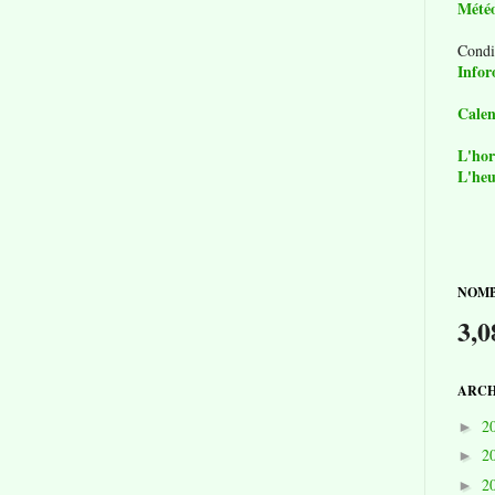
Mété
Condi
Infor
Calen
L'hor
L'heu
NOMB
3,0
ARCH
2
►
2
►
2
►