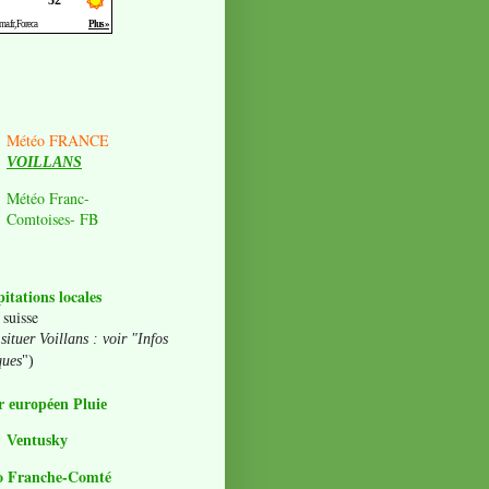
Météo FRANCE
VOILLANS
Météo Franc-
Comtoises- FB
pitations locales
 suisse
situer Voillans : voir "Infos
ques
")
 européen Pluie
Ventusky
o Franche-Comté