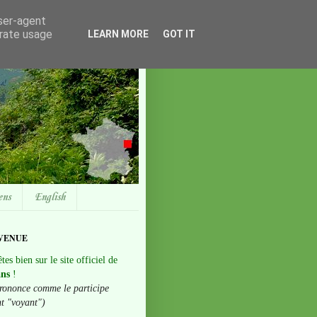
user-agent
erate usage
LEARN MORE
GOT IT
ens
English
VENUE
tes bien sur le site officiel de
ans
!
rononce comme le participe
nt "voyant")