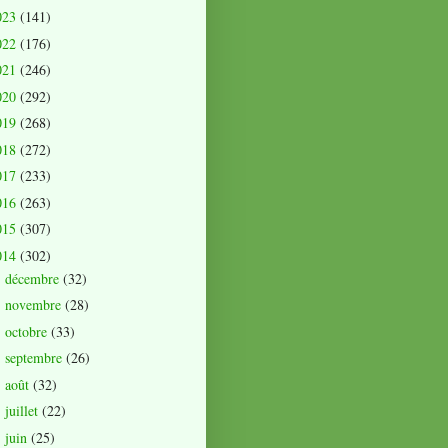
023
(141)
022
(176)
021
(246)
020
(292)
019
(268)
018
(272)
017
(233)
016
(263)
015
(307)
014
(302)
décembre
(32)
►
novembre
(28)
►
octobre
(33)
►
septembre
(26)
►
août
(32)
►
juillet
(22)
►
juin
(25)
►