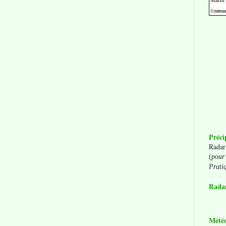
Préci
Radar
(
pour 
Prati
Radar
Mété