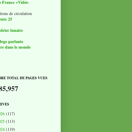
o France +Vidéo
tions de circulation
oute 25
drier lunaire
loge parlante
re dans le monde
RE TOTAL DE PAGES VUES
85,957
IVES
026
(117)
025
(113)
024
(119)