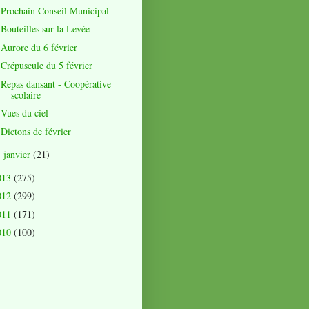
Prochain Conseil Municipal
Bouteilles sur la Levée
Aurore du 6 février
Crépuscule du 5 février
Repas dansant - Coopérative
scolaire
Vues du ciel
Dictons de février
janvier
(21)
►
013
(275)
012
(299)
011
(171)
010
(100)