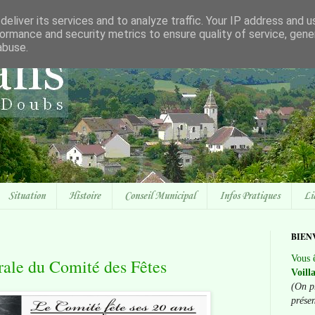
eliver its services and to analyze traffic. Your IP address and 
ormance and security metrics to ensure quality of service, gen
abuse.
Situation
Histoire
Conseil Municipal
Infos Pratiques
Li
BIEN
Vous ê
ale du Comité des Fêtes
Voill
(On p
prése