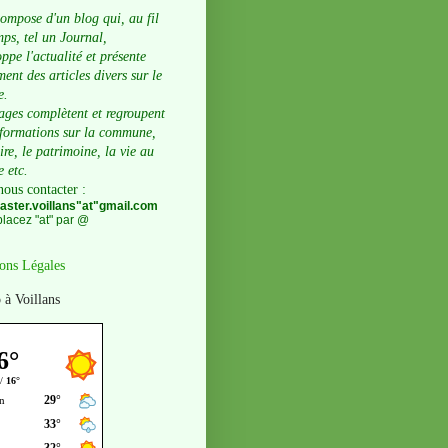
compose d'un blog qui, au fil
ps, tel un Journal,
ppe l'actualité et présente
ent des articles divers sur le
e.
ages complètent et regroupent
nformations sur la commune,
oire, le patrimoine, la vie au
e etc.
nous contacter
:
ster.voillans"at"gmail.com
lacez "at" par @
ons Légales
 à Voillans