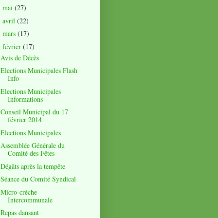
mai
(27)
►
avril
(22)
►
mars
(17)
►
février
(17)
▼
Avis de Décès
Elections Municipales Flash
Info
Elections Municipales
Informations
Conseil Municipal du 17
février 2014
Elections Municipales
Assemblée Générale du
Comité des Fêtes
Dégâts après la tempête
Séance du Comité Syndical
Micro-crèche
Intercommunale
Repas dansant