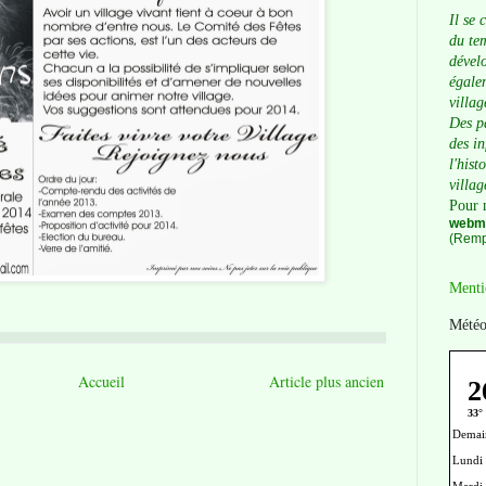
Il se 
du tem
dévelo
égalem
villag
Des p
des i
l'hist
villag
Pour 
webma
(Remp
Menti
Météo
Accueil
Article plus ancien