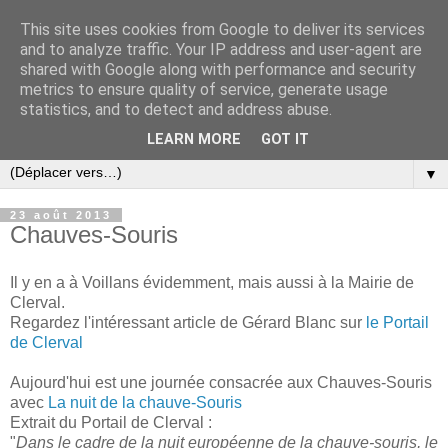
This site uses cookies from Google to deliver its services
and to analyze traffic. Your IP address and user-agent are
shared with Google along with performance and security
metrics to ensure quality of service, generate usage
statistics, and to detect and address abuse.
LEARN MORE
GOT IT
▼
23 août 2013
Chauves-Souris
Il y en a à Voillans évidemment, mais aussi à la Mairie de
Clerval.
Regardez l'intéressant article de Gérard Blanc sur
le Portail
de Clerval
Aujourd'hui est une journée consacrée aux Chauves-Souris
avec
La nuit de la chauve-Souris
Extrait du Portail de Clerval :
"
Dans le cadre de la nuit européenne de la chauve-souris, le