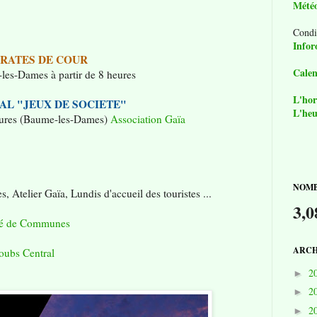
Mété
Condi
Infor
IRATES DE COUR
Calen
les-Dames à partir de 8 heures
L'hor
AL "JEUX DE SOCIETE"
L'heu
heures (Baume-les-Dames)
Association Gaïa
NOMB
s, Atelier Gaïa, Lundis d'accueil des touristes ...
3,0
té de Communes
ARCH
Doubs Central
2
►
2
►
2
►