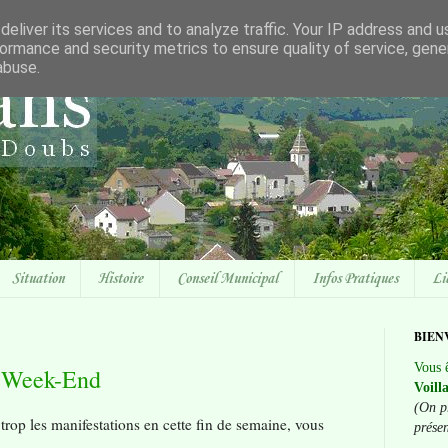
eliver its services and to analyze traffic. Your IP address and 
ormance and security metrics to ensure quality of service, gen
abuse.
Situation
Histoire
Conseil Municipal
Infos Pratiques
Li
BIEN
Vous ê
e Week-End
Voill
(On p
 trop les manifestations en cette fin de semaine, vous
prése