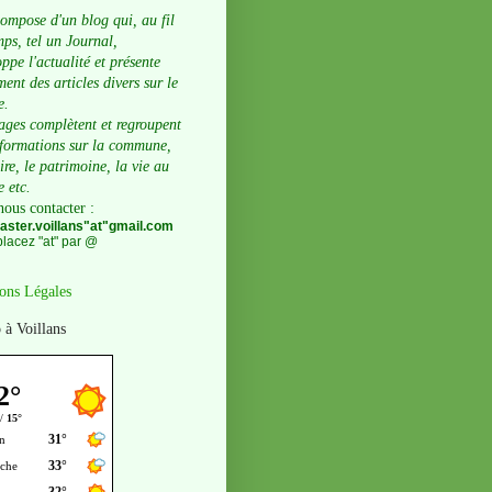
compose d'un blog qui, au fil
ps, tel un Journal,
ppe l'actualité et présente
ent des articles divers sur le
e.
ages complètent et regroupent
nformations sur la commune,
oire, le patrimoine, la vie au
e etc.
nous contacter
:
ster.voillans"at"gmail.com
lacez "at" par @
ons Légales
 à Voillans