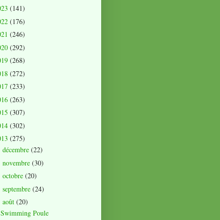
023
(141)
022
(176)
021
(246)
020
(292)
019
(268)
018
(272)
017
(233)
016
(263)
015
(307)
014
(302)
013
(275)
décembre
(22)
►
novembre
(30)
►
octobre
(20)
►
septembre
(24)
►
août
(20)
▼
Swimming Poule