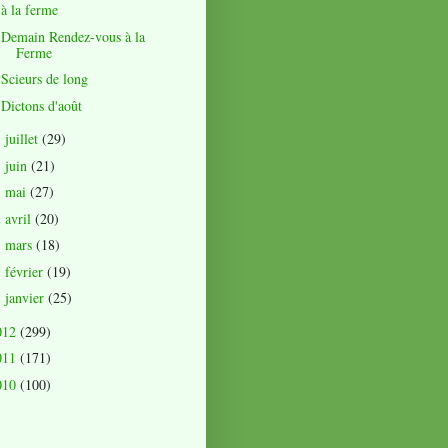
à la ferme
Demain Rendez-vous à la
Ferme
Scieurs de long
Dictons d'août
juillet
(29)
►
juin
(21)
►
mai
(27)
►
avril
(20)
►
mars
(18)
►
février
(19)
►
janvier
(25)
►
012
(299)
011
(171)
010
(100)