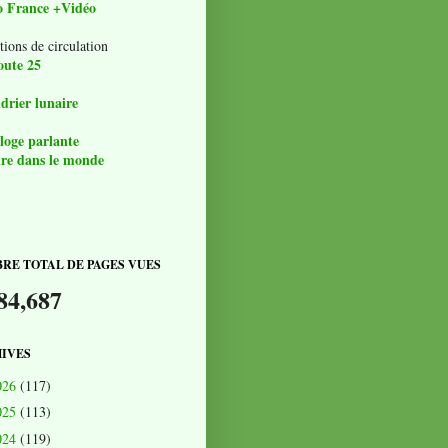
o France +Vidéo
tions de circulation
oute 25
drier lunaire
loge parlante
re dans le monde
RE TOTAL DE PAGES VUES
84,687
IVES
026
(117)
025
(113)
024
(119)