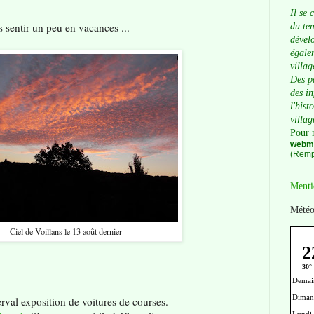
Il se 
 sentir un peu en vacances ...
du tem
dévelo
égalem
villag
Des p
des i
l'hist
villag
Pour 
webma
(Remp
Menti
Météo
Ciel de Voillans le 13 août dernier
erval exposition de voitures de courses.