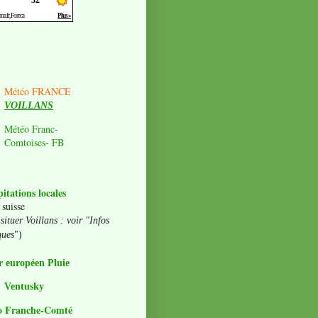
Météo FRANCE
VOILLANS
Météo Franc-
Comtoises- FB
pitations locales
 suisse
situer Voillans : voir "Infos
ques
")
 européen Pluie
Ventusky
o Franche-Comté