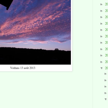
2
►
2
►
2
►
2
►
2
►
2
►
2
►
2
►
2
►
2
►
2
Voillans 13 août 2013
▼