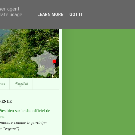
user-agent
erate usage
LEARN MORE
GOT IT
ens
English
VENUE
tes bien sur le site officiel de
ans
!
rononce comme le participe
nt "voyant")