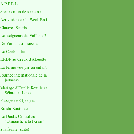
A.P.P.E.L.
Sortir en fin de semaine ...
Activités pour le Week-End
Chauves-Souris
Les seigneurs de Voillans 2
De Voillans à Fraisans
Le Cordonnier
ERDF au Creux d'Alouette
La ferme vue par un enfant
Journée internationale de la
jeunesse
Mariage d'Estelle Reuille et
Sébastien Lepot
Passage de Cigognes
Bassin Nautique
Le Doubs Central au
"Dimanche à la Ferme"
à la ferme (suite)