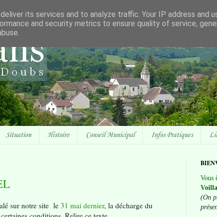
eliver its services and to analyze traffic. Your IP address and 
ormance and security metrics to ensure quality of service, gen
abuse.
Situation
Histoire
Conseil Municipal
Infos Pratiques
Li
BIEN
Vous ê
EL
Voill
(On p
lé sur notre site le
31 mai dernier
, la décharge du
prése
 certaines conditions. Relire ce texte.