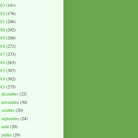
023
(141)
022
(176)
021
(246)
020
(292)
019
(268)
018
(272)
017
(233)
016
(263)
015
(307)
014
(302)
013
(275)
décembre
(22)
►
novembre
(30)
►
octobre
(20)
►
septembre
(24)
►
août
(20)
►
juillet
(29)
►