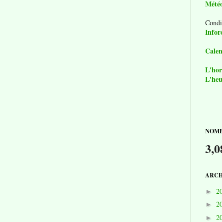
Mété
Condi
Infor
Calen
L'hor
L'heu
NOMB
3,0
ARCH
2
►
2
►
2
►