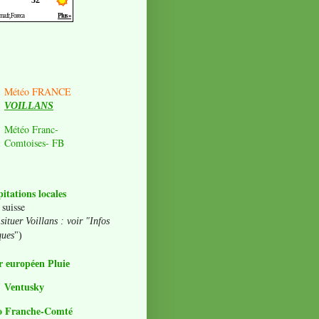
Météo FRANCE
VOILLANS
Météo Franc-
Comtoises- FB
pitations locales
 suisse
situer Voillans : voir "Infos
ques
")
 européen Pluie
Ventusky
o Franche-Comté