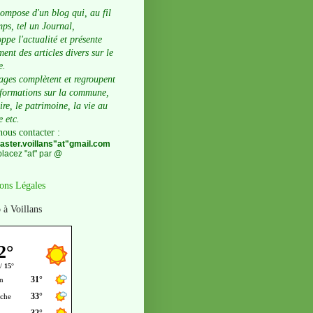
compose d'un blog qui, au fil
ps, tel un Journal,
ppe l'actualité et présente
ent des articles divers sur le
e.
ages complètent et regroupent
nformations sur la commune,
oire, le patrimoine, la vie au
e etc.
nous contacter
:
ster.voillans"at"gmail.com
lacez "at" par @
ons Légales
 à Voillans