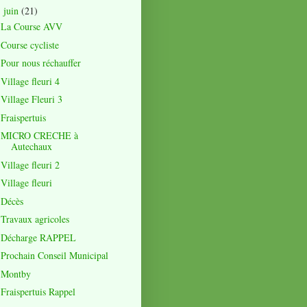
juin
(21)
▼
La Course AVV
Course cycliste
Pour nous réchauffer
Village fleuri 4
Village Fleuri 3
Fraispertuis
MICRO CRECHE à
Autechaux
Village fleuri 2
Village fleuri
Décès
Travaux agricoles
Décharge RAPPEL
Prochain Conseil Municipal
Montby
Fraispertuis Rappel