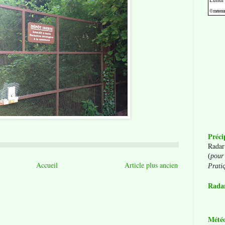
Préci
Radar
(
pour 
Accueil
Article plus ancien
Prati
Radar
Mété