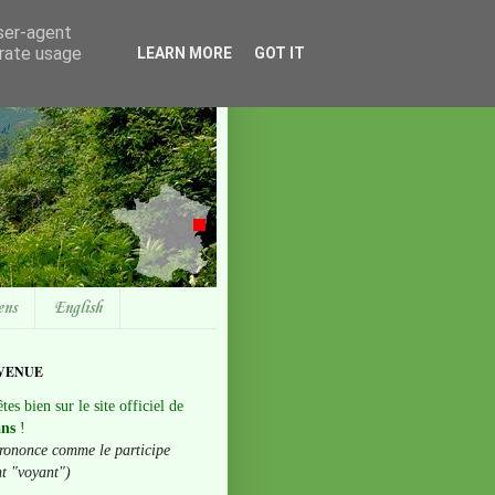
user-agent
erate usage
LEARN MORE
GOT IT
ens
English
VENUE
tes bien sur le site officiel de
ans
!
rononce comme le participe
nt "voyant")