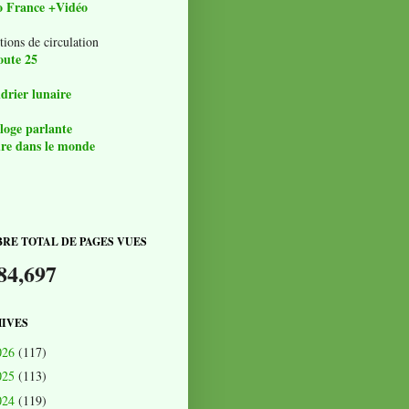
o France +Vidéo
tions de circulation
oute 25
drier lunaire
loge parlante
re dans le monde
RE TOTAL DE PAGES VUES
84,697
IVES
026
(117)
025
(113)
024
(119)