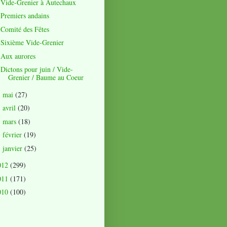
Vide-Grenier à Autechaux
Premiers andains
Comité des Fêtes
Sixième Vide-Grenier
Aux aurores
Dictons pour juin / Vide-
Grenier / Baume au Coeur
mai
(27)
►
avril
(20)
►
mars
(18)
►
février
(19)
►
janvier
(25)
►
012
(299)
011
(171)
010
(100)