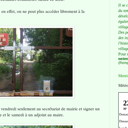
Il se 
, en effet, on ne peut plus accéder librement à la
du tem
dévelo
égalem
villag
Des p
des i
l'hist
villag
Pour 
webma
(Remp
Menti
Météo
 vendredi seulement au secrétariat de mairie et signer un
re et le samedi à un adjoint au maire.