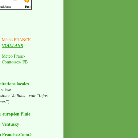
Météo FRANCE
VOILLANS
Météo Franc-
Comtoises- FB
pitations locales
 suisse
situer Voillans : voir "Infos
ques
")
 européen Pluie
Ventusky
o Franche-Comté