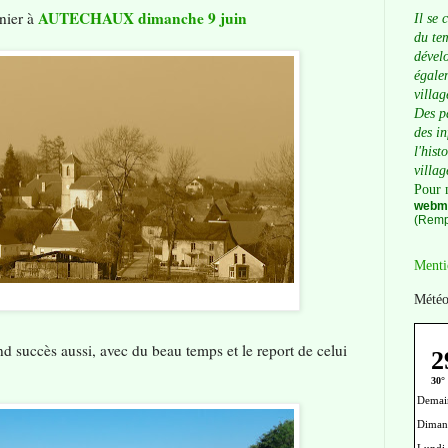
AUTECHAUX dimanche 9 juin
nier à
Il se 
du tem
dévelo
égalem
villag
Des p
des i
l'hist
villag
Pour 
webma
(Remp
Menti
Météo
nd succès aussi, avec du beau temps et le report de celui