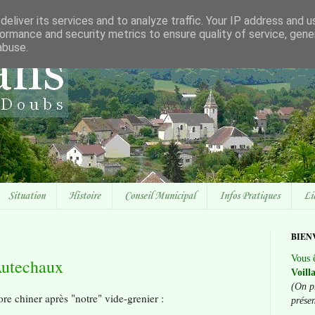
eliver its services and to analyze traffic. Your IP address and 
ormance and security metrics to ensure quality of service, gen
abuse.
Situation
Histoire
Conseil Municipal
Infos Pratiques
Li
BIEN
Vous ê
Autechaux
Voill
(On p
re chiner après "notre" vide-grenier :
prése