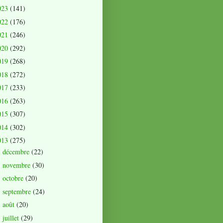
023
(141)
022
(176)
021
(246)
020
(292)
019
(268)
018
(272)
017
(233)
016
(263)
015
(307)
014
(302)
013
(275)
décembre
(22)
►
novembre
(30)
►
octobre
(20)
►
septembre
(24)
►
août
(20)
►
juillet
(29)
►