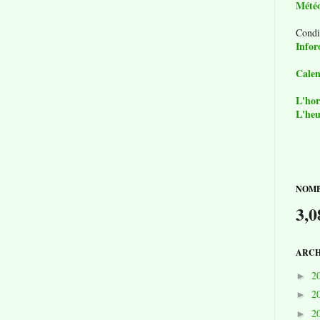
Mété
Condi
Infor
Calen
L'hor
L'heu
NOMB
3,0
ARCH
2
►
2
►
2
►