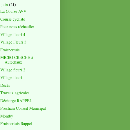
juin
(21)
▼
La Course AVV
Course cycliste
Pour nous réchauffer
Village fleuri 4
Village Fleuri 3
Fraispertuis
MICRO CRECHE à
Autechaux
Village fleuri 2
Village fleuri
Décès
Travaux agricoles
Décharge RAPPEL
Prochain Conseil Municipal
Montby
Fraispertuis Rappel