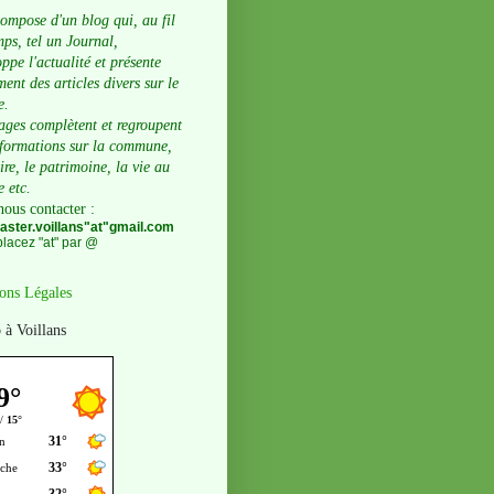
compose d'un blog qui, au fil
ps, tel un Journal,
ppe l'actualité et présente
ent des articles divers sur le
e.
ages complètent et regroupent
nformations sur la commune,
oire, le patrimoine, la vie au
e etc.
nous contacter
:
ster.voillans"at"gmail.com
lacez "at" par @
ons Légales
 à Voillans