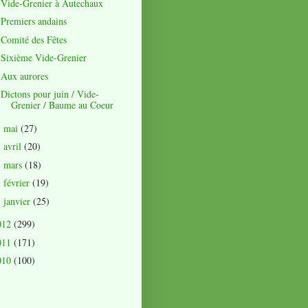
Vide-Grenier à Autechaux
Premiers andains
Comité des Fêtes
Sixième Vide-Grenier
Aux aurores
Dictons pour juin / Vide-
Grenier / Baume au Coeur
mai
(27)
►
avril
(20)
►
mars
(18)
►
février
(19)
►
janvier
(25)
►
012
(299)
011
(171)
010
(100)