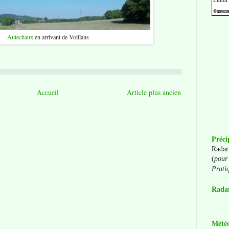
Autechaux
en arrivant de Voillans
Accueil
Article plus ancien
Préci
Radar
(
pour 
Prati
Radar
Mété