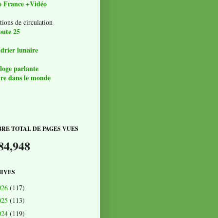
o France +Vidéo
tions de circulation
oute 25
drier lunaire
loge parlante
re dans le monde
RE TOTAL DE PAGES VUES
84,948
IVES
026
(117)
025
(113)
024
(119)