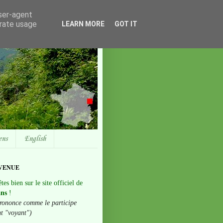
user-agent
erate usage
LEARN MORE
GOT IT
ens
English
VENUE
tes bien sur le site officiel de
ans
!
rononce comme le participe
nt "voyant")