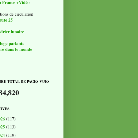
o France +Vidéo
tions de circulation
oute 25
drier lunaire
loge parlante
re dans le monde
RE TOTAL DE PAGES VUES
84,820
IVES
026
(117)
025
(113)
024
(119)