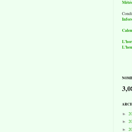
Mété
Condi
Infor
Calen
L'hor
L'heu
NOMB
3,0
ARCH
2
►
2
►
2
►