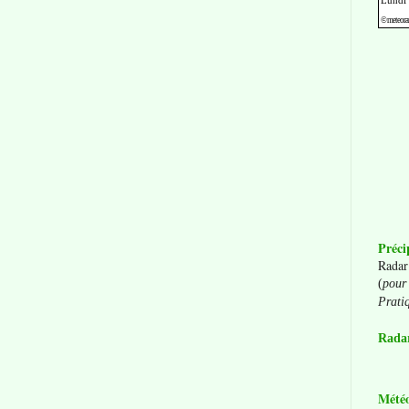
Préci
Radar
(
pour 
Prati
Radar
Mété