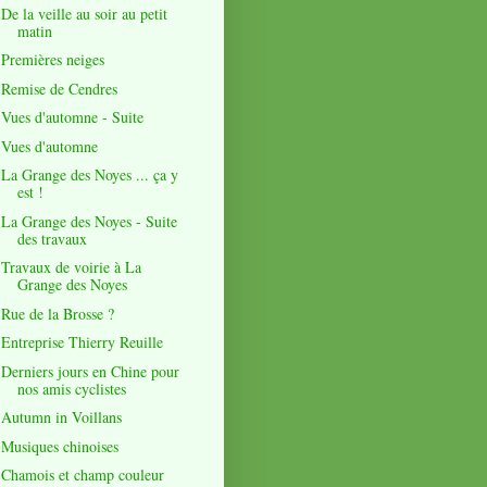
De la veille au soir au petit
matin
Premières neiges
Remise de Cendres
Vues d'automne - Suite
Vues d'automne
La Grange des Noyes ... ça y
est !
La Grange des Noyes - Suite
des travaux
Travaux de voirie à La
Grange des Noyes
Rue de la Brosse ?
Entreprise Thierry Reuille
Derniers jours en Chine pour
nos amis cyclistes
Autumn in Voillans
Musiques chinoises
Chamois et champ couleur