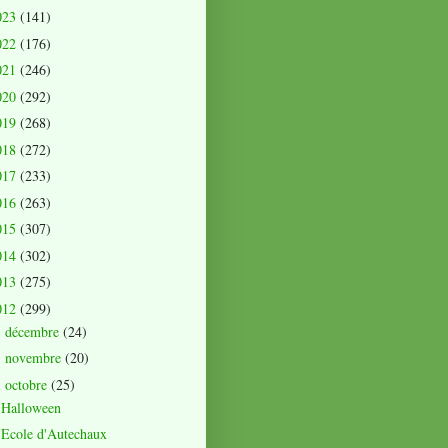
023
(141)
022
(176)
021
(246)
020
(292)
019
(268)
018
(272)
017
(233)
016
(263)
015
(307)
014
(302)
013
(275)
012
(299)
décembre
(24)
►
novembre
(20)
►
octobre
(25)
▼
Halloween
Ecole d'Autechaux