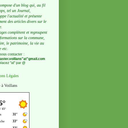
compose d'un blog qui, au fil
ps, tel un Journal,
ppe l'actualité et présente
ent des articles divers sur le
e.
ages complètent et regroupent
nformations sur la commune,
oire, le patrimoine, la vie au
e etc.
nous contacter
:
ster.voillans"at"gmail.com
lacez "at" par @
ons Légales
 à Voillans