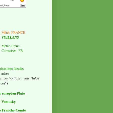
Météo FRANCE
VOILLANS
Météo Franc-
Comtoises- FB
pitations locales
 suisse
situer Voillans : voir "Infos
ques
")
 européen Pluie
Ventusky
o Franche-Comté