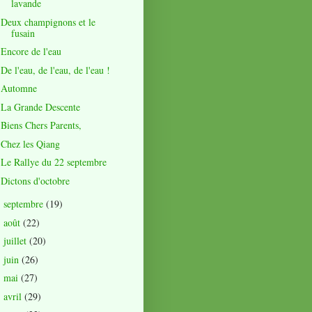
lavande
Deux champignons et le
fusain
Encore de l'eau
De l'eau, de l'eau, de l'eau !
Automne
La Grande Descente
Biens Chers Parents,
Chez les Qiang
Le Rallye du 22 septembre
Dictons d'octobre
septembre
(19)
►
août
(22)
►
juillet
(20)
►
juin
(26)
►
mai
(27)
►
avril
(29)
►