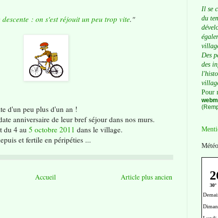
Il se 
descente : on s'est réjouit un peu trop vite
."
du tem
dévelo
égalem
villag
Des p
des i
l'hist
villag
Pour 
webma
(Remp
te d'un peu plus d'un an !
 date anniversaire de leur bref séjour dans nos murs.
it du 4 au
5 octobre 2011
dans le village.
Menti
is et fertile en péripéties ...
Météo
Accueil
Article plus ancien