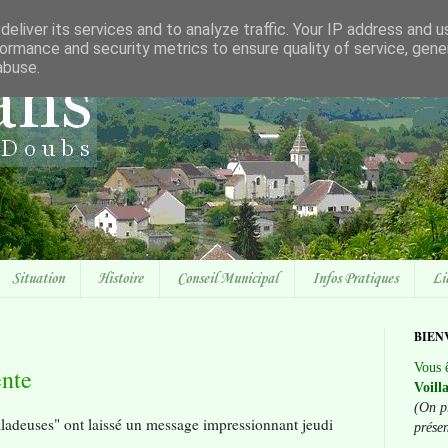
eliver its services and to analyze traffic. Your IP address and 
ormance and security metrics to ensure quality of service, gen
abuse.
Situation
Histoire
Conseil Municipal
Infos Pratiques
Li
BIEN
Vous ê
nte
Voill
(On p
ladeuses" ont laissé un message impressionnant jeudi
prése