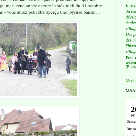
age, mais cette année encore l'après-midi du 31 octobre -
Il se 
me - vous aurez peut être aperçu une joyeuse bande ...
du tem
dévelo
égalem
villag
Des p
des i
l'hist
villag
Pour 
webma
(Remp
Menti
Météo