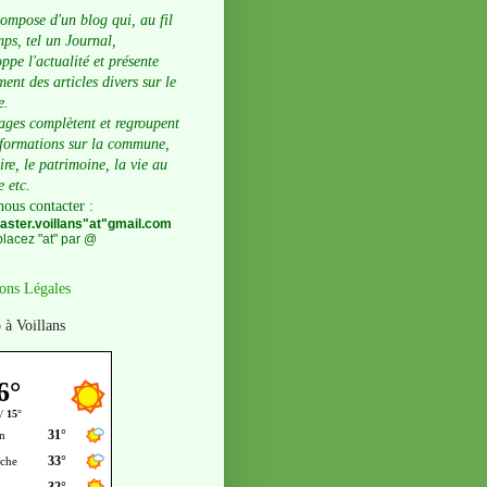
compose d'un blog qui, au fil
ps, tel un Journal,
ppe l'actualité et présente
ent des articles divers sur le
e.
ages complètent et regroupent
nformations sur la commune,
oire, le patrimoine, la vie au
e etc.
nous contacter
:
ster.voillans"at"gmail.com
lacez "at" par @
ons Légales
 à Voillans