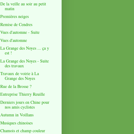
De la veille au soir au petit
matin
Premières neiges
Remise de Cendres
Vues d'automne - Suite
Vues d'automne
La Grange des Noyes ... ça y
est !
La Grange des Noyes - Suite
des travaux
Travaux de voirie à La
Grange des Noyes
Rue de la Brosse ?
Entreprise Thierry Reuille
Derniers jours en Chine pour
nos amis cyclistes
Autumn in Voillans
Musiques chinoises
Chamois et champ couleur