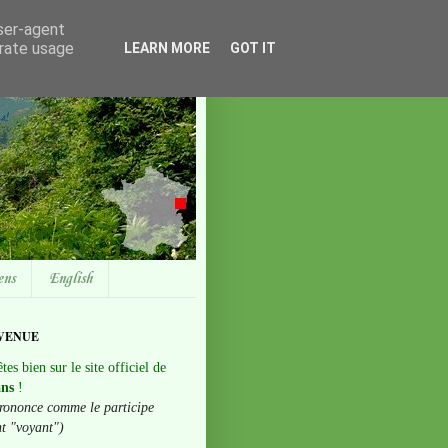
user-agent
erate usage
LEARN MORE
GOT IT
ens
English
VENUE
tes bien sur le site officiel de
ans
!
rononce comme le participe
nt "voyant")