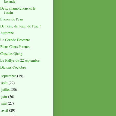
lavande
Deux champignons et le
fusain
Encore de l'eau
De l'eau, de l'eau, de l'eau !
Automne
La Grande Descente
Biens Chers Parents,
Chez les Qiang
Le Rallye du 22 septembre
Dictons d'octobre
septembre
(19)
►
août
(22)
►
juillet
(20)
►
juin
(26)
►
mai
(27)
►
avril
(29)
►