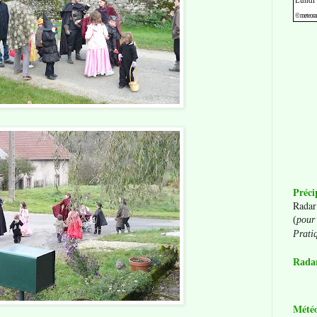
Préci
Radar
(
pour 
Prati
Radar
Mété