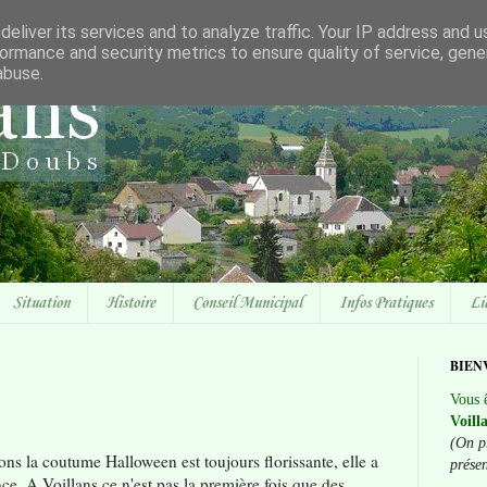
eliver its services and to analyze traffic. Your IP address and 
ormance and security metrics to ensure quality of service, gen
abuse.
Situation
Histoire
Conseil Municipal
Infos Pratiques
Li
BIEN
Vous ê
Voill
(On p
ons la coutume Halloween est toujours florissante, elle a
prése
nce. A Voillans ce n'est pas la première fois que des