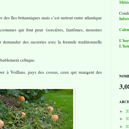
Mété
Condi
e des îles britanniques mais c’est surtout outre atlantique
Infor
Calen
costumes qui font peur
(sorcières, fantômes, monstres
L'hor
 demander des sucreries avec la formule traditionnelle
L'heu
obablement celtique.
pper à Voillans, pays des cossas, ceux qui mangent des
NOMB
3,0
ARCH
2
►
2
►
2
►