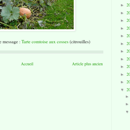
2
►
2
►
2
►
2
►
2
►
e message :
Tarte comtoise aux cosses
(citrouilles)
2
►
2
►
2
►
Accueil
Article plus ancien
2
►
2
►
2
►
2
▼