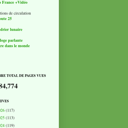
o France +Vidéo
tions de circulation
oute 25
drier lunaire
loge parlante
re dans le monde
RE TOTAL DE PAGES VUES
84,774
IVES
026
(117)
025
(113)
024
(119)