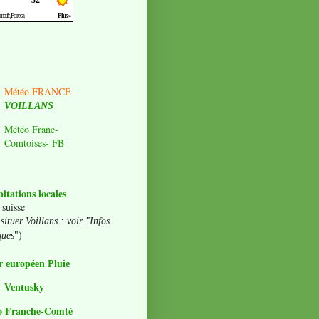
Météo FRANCE
VOILLANS
Météo Franc-
Comtoises- FB
pitations locales
 suisse
situer Voillans : voir "Infos
ques
")
 européen Pluie
Ventusky
o Franche-Comté