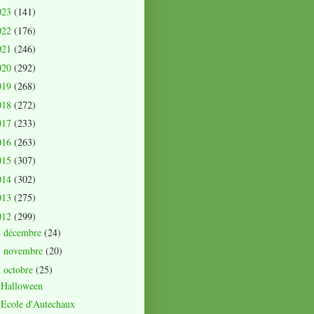
023
(141)
022
(176)
021
(246)
020
(292)
019
(268)
018
(272)
017
(233)
016
(263)
015
(307)
014
(302)
013
(275)
012
(299)
décembre
(24)
►
novembre
(20)
►
octobre
(25)
▼
Halloween
Ecole d'Autechaux