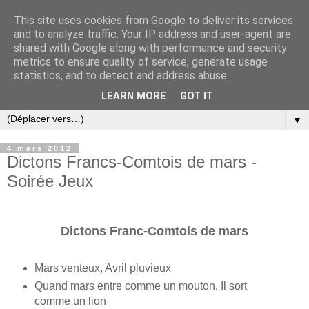
This site uses cookies from Google to deliver its services
and to analyze traffic. Your IP address and user-agent are
shared with Google along with performance and security
metrics to ensure quality of service, generate usage
statistics, and to detect and address abuse.
LEARN MORE
GOT IT
▼
4 mars 2012
Dictons Francs-Comtois de mars -
Soirée Jeux
Dictons Franc-Comtois de mars
Mars venteux, Avril pluvieux
Quand mars entre comme un mouton, Il sort
comme un lion