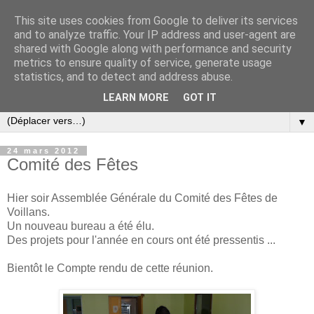
This site uses cookies from Google to deliver its services
and to analyze traffic. Your IP address and user-agent are
shared with Google along with performance and security
metrics to ensure quality of service, generate usage
statistics, and to detect and address abuse.
LEARN MORE
GOT IT
▼
24 mars 2012
Comité des Fêtes
Hier soir Assemblée Générale du Comité des Fêtes de
Voillans.
Un nouveau bureau a été élu.
Des projets pour l'année en cours ont été pressentis ...
Bientôt le Compte rendu de cette réunion.