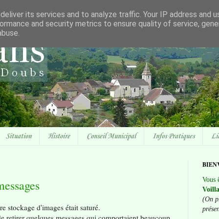
eliver its services and to analyze traffic. Your IP address and 
ormance and security metrics to ensure quality of service, gen
abuse.
Situation
Histoire
Conseil Municipal
Infos Pratiques
Li
BIEN
Vous ê
messages
Voill
(On p
re stockage d'images était saturé.
prése
 de retirer quelques messages qui comportaient beaucoup