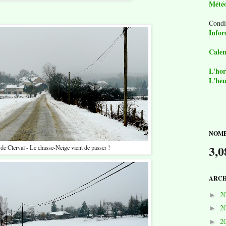
Mété
Condi
Infor
Calen
L'hor
L'heu
NOMB
3,0
de Clerval - Le chasse-Neige vient de passer !
ARCH
2
►
2
►
2
►