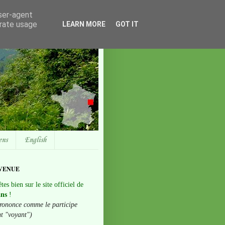
user-agent
erate usage
LEARN MORE
GOT IT
ens
English
VENUE
tes bien sur le site officiel de
ans
!
rononce comme le participe
nt "voyant")