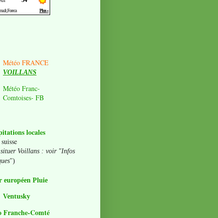
Météo FRANCE
VOILLANS
Météo Franc-
Comtoises- FB
pitations locales
 suisse
situer Voillans : voir "Infos
ques
")
 européen Pluie
Ventusky
o Franche-Comté