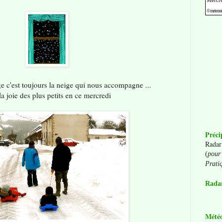
ge c'est toujours la neige qui nous accompagne ...
la joie des plus petits en ce mercredi
Préci
Radar
(
pour 
Prati
Radar
Mété