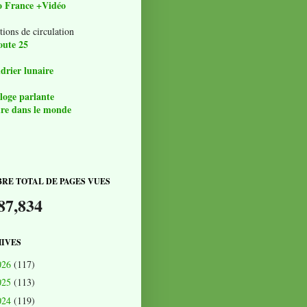
o France +Vidéo
tions de circulation
oute 25
drier lunaire
loge parlante
re dans le monde
RE TOTAL DE PAGES VUES
87,834
IVES
026
(117)
025
(113)
024
(119)