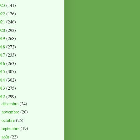
023
(141)
022
(176)
021
(246)
020
(292)
019
(268)
018
(272)
017
(233)
016
(263)
015
(307)
014
(302)
013
(275)
012
(299)
décembre
(24)
►
novembre
(20)
►
octobre
(25)
►
septembre
(19)
►
août
(22)
►