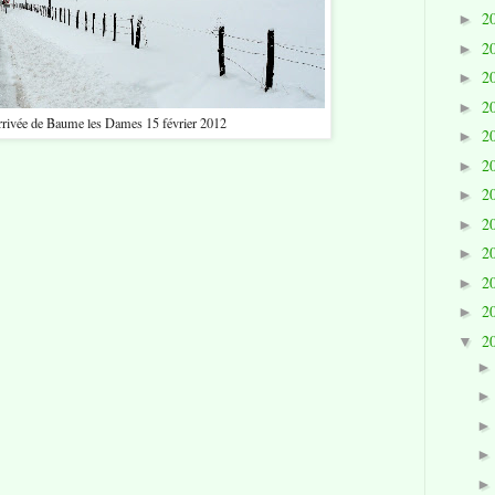
2
►
2
►
2
►
2
►
rrivée de Baume les Dames 15 février 2012
2
►
2
►
2
►
2
►
2
►
2
►
2
►
2
▼