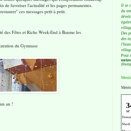
n de favoriser l'actualité et les pages permanentes.
Il se 
staurer" ces messages petit à petit.
du tem
dévelo
égalem
villag
é des Fêtes et Riche Week-End à Baume les
Des p
des i
l'hist
uration du Gymnase
villag
Pour 
webma
(Remp
Menti
Météo
'un an !