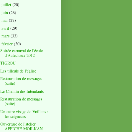
juillet
(20)
►
juin
(26)
►
mai
(27)
►
avril
(29)
►
mars
(33)
►
février
(30)
▼
Soirée carnaval de l'école
d'Autechaux 2012
TIGROU
Les tilleuls de l'église
Restauration de messages
(suite)
Le Chemin des Intendants
Restauration de messages
(suite)
Un autre visage de Voillans :
les seigneurs
Ouverture de l'atelier
AFFICHE MOILKAN