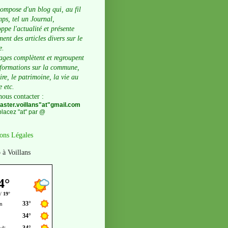
compose d'un blog qui, au fil
ps, tel un Journal,
ppe l'actualité et présente
ent des articles divers sur le
e.
ages complètent et regroupent
nformations sur la commune,
oire, le patrimoine, la vie au
e etc.
nous contacter
:
ster.voillans"at"gmail.com
lacez "at" par @
ons Légales
 à Voillans