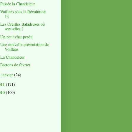
Passée la Chandeleur
Voillans sous la Révolution
14
Les Oreilles Baladeuses où
sont-elles ?
Un petit chat perdu
Une nouvelle présentation de
Voillans
La Chandeleur
Dictons de février
janvier
(24)
►
011
(171)
010
(100)