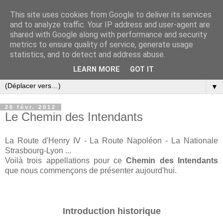
This site uses cookies from Google to deliver its services
and to analyze traffic. Your IP address and user-agent are
shared with Google along with performance and security
metrics to ensure quality of service, generate usage
statistics, and to detect and address abuse.
LEARN MORE
GOT IT
▼
26 févr. 2012
Le Chemin des Intendants
La Route d'Henry IV - La Route Napoléon - La Nationale
Strasbourg-Lyon ...
Voilà trois appellations pour ce
Chemin des Intendants
que nous commençons de présenter aujourd'hui.
Introduction historique