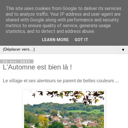
This site uses cookies from Google to deliver its services
and to analyze traffic. Your IP address and user-agent are
shared with Google along with performance and security
metrics to ensure quality of service, generate usage
statistics, and to detect and address abuse.
LEARN MORE
GOT IT
▼
15 oct. 2011
L'Automne est bien là !
Le village et ses alentours se parent de belles couleurs ...