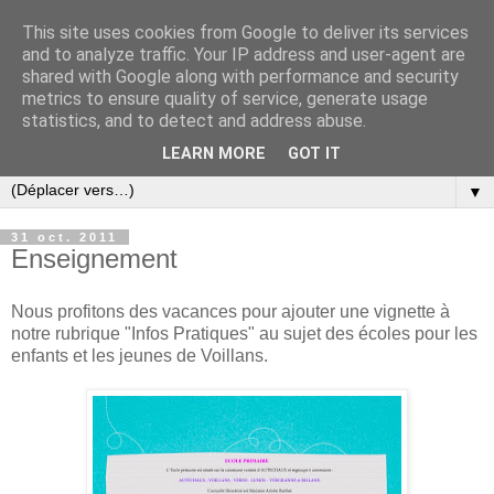
This site uses cookies from Google to deliver its services
and to analyze traffic. Your IP address and user-agent are
shared with Google along with performance and security
metrics to ensure quality of service, generate usage
statistics, and to detect and address abuse.
LEARN MORE
GOT IT
▼
31 oct. 2011
Enseignement
Nous profitons des vacances pour ajouter une vignette à
notre rubrique "Infos Pratiques" au sujet des écoles pour les
enfants et les jeunes de Voillans.