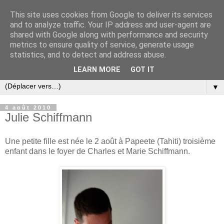
This site uses cookies from Google to deliver its services
and to analyze traffic. Your IP address and user-agent are
shared with Google along with performance and security
metrics to ensure quality of service, generate usage
statistics, and to detect and address abuse.
LEARN MORE
GOT IT
▼
4 août 2010
Julie Schiffmann
Une petite fille est née le 2 août à Papeete (Tahiti) troisième
enfant dans le foyer de Charles et Marie Schiffmann.