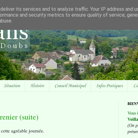
eliver its services and to analyze traffic. Your IP address and 
ormance and security metrics to ensure quality of service, gen
abuse.
Situation
Histoire
Conseil Municipal
Infos Pratiques
Li
BIEN
Vous ê
enier (suite)
Voill
(On p
cette agréable journée.
prése