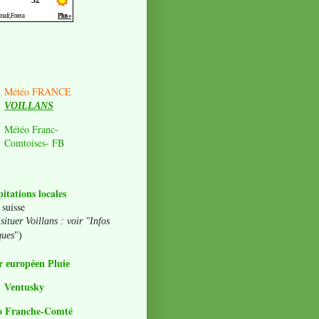
Météo FRANCE
VOILLANS
Météo Franc-
Comtoises- FB
pitations locales
 suisse
situer Voillans : voir "Infos
ques
")
 européen Pluie
Ventusky
o Franche-Comté