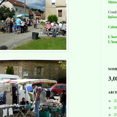
Mété
Condi
Infor
Calen
L'hor
L'heu
NOMB
3,0
ARCH
2
►
2
►
2
►