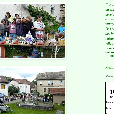
Il se 
du tem
dévelo
égalem
villag
Des p
des i
l'hist
villag
Pour 
webma
(Remp
Menti
Météo