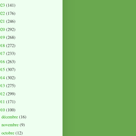
023
(141)
022
(176)
021
(246)
020
(292)
019
(268)
018
(272)
017
(233)
016
(263)
015
(307)
014
(302)
013
(275)
012
(299)
011
(171)
010
(100)
décembre
(16)
►
novembre
(9)
►
octobre
(12)
►