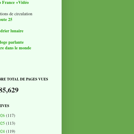
o France +Vidéo
tions de circulation
oute 25
drier lunaire
loge parlante
re dans le monde
RE TOTAL DE PAGES VUES
85,629
IVES
026
(117)
025
(113)
024
(119)