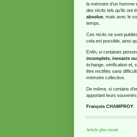
la mémoire d’un homme dé
des récits tels qu’ils ont
absolue
, mais avec le so
temps.
Ces récits ne sont publi
cela est possible, ainsi 
Enfin, si certaines perso
incomplets, inexacts ou
échange, vérification et, 
être rectifiés sans difficu
mémoire collective.
De même, si certains d’en
apportant leurs souvenir
François CHAMPROY
Article plus récent