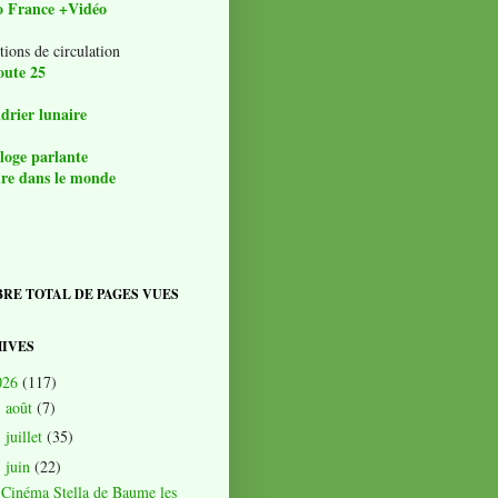
o France +Vidéo
tions de circulation
oute 25
drier lunaire
loge parlante
re dans le monde
RE TOTAL DE PAGES VUES
IVES
026
(117)
août
(7)
►
juillet
(35)
►
juin
(22)
▼
Cinéma Stella de Baume les