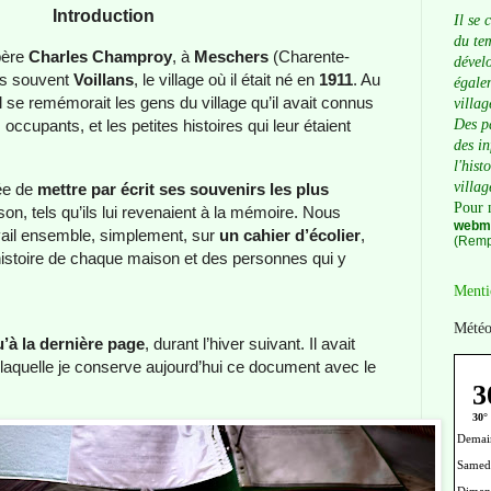
Introduction
Il se 
du tem
père
Charles Champroy
, à
Meschers
(Charente-
dévelo
ns souvent
Voillans
, le village où il était né en
1911
. Au
égalem
il se remémorait les gens du village qu’il avait connus
villag
Des p
 occupants, et les petites histoires qui leur étaient
des i
l'hist
villag
dée de
mettre par écrit ses souvenirs les plus
Pour 
on, tels qu’ils lui revenaient à la mémoire. Nous
webma
il ensemble, simplement, sur
un cahier d’écolier
,
(Remp
l’histoire de chaque maison et des personnes qui y
Menti
Météo
’à la dernière page
, durant l’hiver suivant. Il avait
 laquelle je conserve aujourd’hui ce document avec le