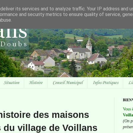
eliver its services and to analyze traffic. Your IP address and 
ormance and security metrics to ensure quality of service, gen
abuse.
Situation
Histoire
Conseil Municipal
Infos Pratiques
Li
BIEN
Vous ê
histoire des maisons
Voill
(On p
 du village de Voillans
prése