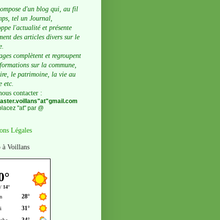
compose d'un blog qui, au fil
ps, tel un Journal,
ppe l'actualité et présente
ent des articles divers sur le
e.
ages complètent et regroupent
nformations sur la commune,
oire, le patrimoine, la vie au
e etc.
nous contacter
:
ster.voillans"at"gmail.com
lacez "at" par @
ons Légales
 à Voillans