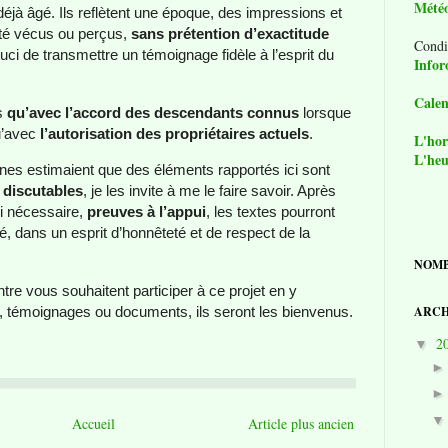
Mété
jà âgé. Ils reflètent une époque, des impressions et
 été vécus ou perçus,
sans prétention d’exactitude
Condi
uci de transmettre un témoignage fidèle à l’esprit du
Infor
Calen
és
qu’avec l’accord des descendants connus
lorsque
qu’avec
l’autorisation des propriétaires actuels
.
L'hor
L'heu
nnes estimaient que des éléments rapportés ici sont
 discutables
, je les invite à me le faire savoir. Après
si nécessaire,
preuves à l’appui
, les textes pourront
lté, dans un esprit d’honnêteté et de respect de la
NOMB
tre vous souhaitent participer à ce projet en y
s, témoignages ou documents, ils seront les bienvenus.
ARCH
2
▼
Accueil
Article plus ancien