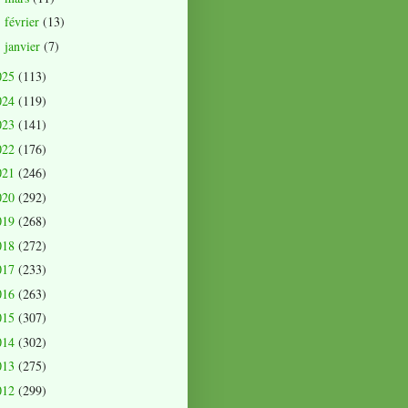
février
(13)
►
janvier
(7)
►
025
(113)
024
(119)
023
(141)
022
(176)
021
(246)
020
(292)
019
(268)
018
(272)
017
(233)
016
(263)
015
(307)
014
(302)
013
(275)
012
(299)