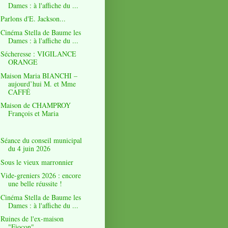
Dames : à l'affiche du ...
Parlons d'E. Jackson...
Cinéma Stella de Baume les
Dames : à l'affiche du ...
Sécheresse : VIGILANCE
ORANGE
Maison Maria BIANCHI –
aujourd’hui M. et Mme
CAFFÉ
Maison de CHAMPROY
François et Maria
Séance du conseil municipal
du 4 juin 2026
Sous le vieux marronnier
Vide-greniers 2026 : encore
une belle réussite !
Cinéma Stella de Baume les
Dames : à l'affiche du ...
Ruines de l'ex-maison
"Fiocon"