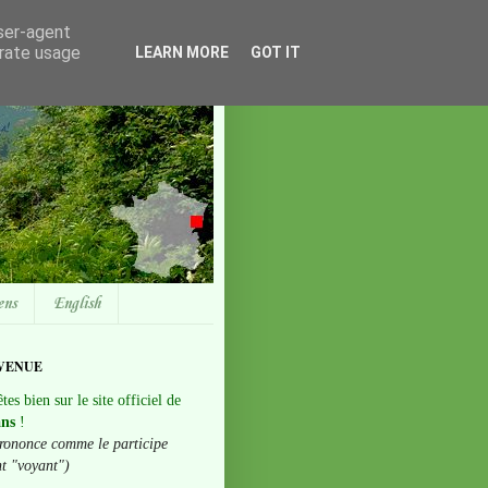
user-agent
erate usage
LEARN MORE
GOT IT
ens
English
VENUE
tes bien sur le site officiel de
ans
!
rononce comme le participe
nt "voyant")